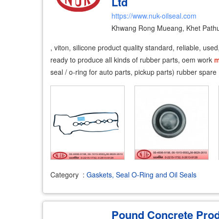
Ltd
https://www.nuk-oilseal.com
Khwang Rong Mueang, Khet Path
, viton, silicone product quality standard, reliable, use
ready to produce all kinds of rubber parts, oem work
m
seal / o-ring for auto parts, pickup parts) rubber spare
Category
:
Gaskets, Seal O-Ring and Oil Seals
Pound Concrete Produ