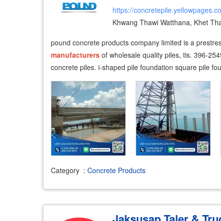
https://concretepile.yellowpages.co
Khwang Thawi Watthana, Khet Th
pound concrete products company limited is a prestre
manufacturers
of wholesale quality piles, tis. 396-25
concrete piles. i-shaped pile foundation square pile fo
Category
:
Concrete Products
Jaksusap Taler & Truc