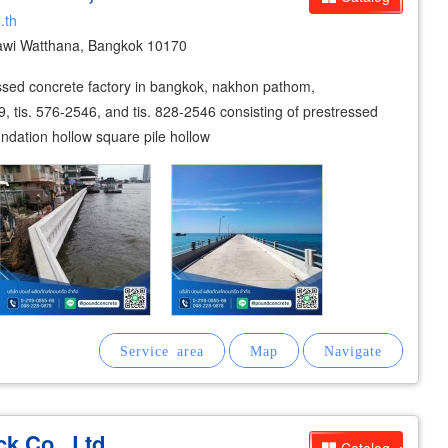
.th
awi Watthana, Bangkok 10170
ssed concrete factory in bangkok, nakhon pathom,
49, tis. 576-2546, and tis. 828-2546 consisting of prestressed
undation hollow square pile hollow
k Co., Ltd.