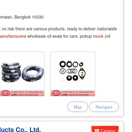
umwan, Bangkok 10330
d, no risk there are various products. ready to deliver nationwide
anufacturers
wholesale oil seals for cars. pickup
truck
(oil
cts Co., Ltd.
Catalog