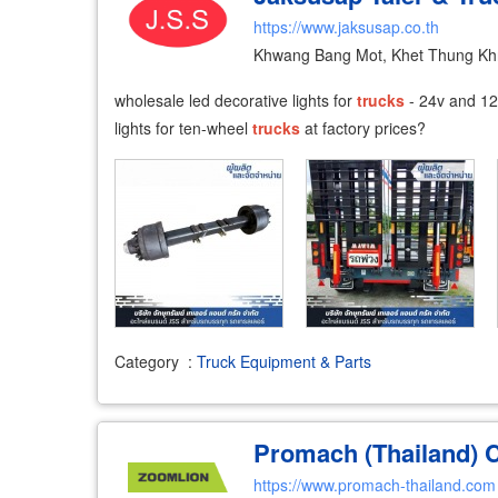
https://www.jaksusap.co.th
Khwang Bang Mot, Khet Thung Kh
wholesale led decorative lights for
trucks
- 24v and 12
lights for ten-wheel
trucks
at factory prices?
Category
:
Truck Equipment & Parts
Promach (Thailand) C
https://www.promach-thailand.com