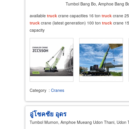
Tumbol Bang Bo, Amphoe Bang Bo
available
truck
crane capacities 16 ton
truck
crane 25
truck
crane (latest generation) 100 ton
truck
crane 1
capacity
Category
:
Cranes
อู่โชคชัย อุดร
Tumbol Mumon, Amphoe Mueang Udon Thani, Udon T