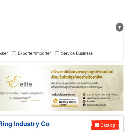
aler
Exporter/Importer
Service Business
ing Industry Co
Catalog