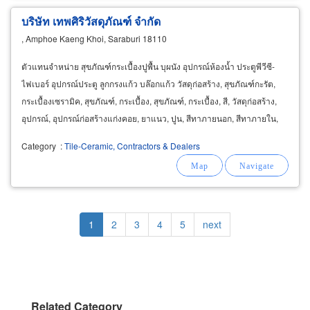
บริษัท เทพศิริวัสดุภัณฑ์ จำกัด
, Amphoe Kaeng Khoi, Saraburi 18110
ตัวแทนจำหน่าย สุขภัณฑ์กระเบื้องปูพื้น บุผนัง อุปกรณ์ห้องน้ำ ประตูพีวีซี-
ไฟเบอร์ อุปกรณ์ประตู ลูกกรงแก้ว บล๊อกแก้ว วัสดุก่อสร้าง, สุขภัณฑ์กะรัต,
กระเบื้องเซรามิค, สุขภัณฑ์, กระเบื้อง, สุขภัณฑ์, กระเบื้อง, สี, วัสดุก่อสร้าง,
อุปกรณ์, อุปกรณ์ก่อสร้างแก่งคอย, ยาแนว, ปูน, สีทาภายนอก, สีทาภายใน,
ไฟเบอร์, ประตูสระบุรี
Category
:
Tile-Ceramic, Contractors & Dealers
Pagination
Current
1
Page
2
Page
3
Page
4
Page
5
Next
next
page
page
Related Category