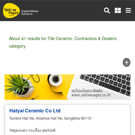
Skip
to
main
content
About 41 results for Tile-Ceramic, Contractors & Dealers
category
Wholesale
Retail
Manufacturer
Dealer
Exporter/Importer
Service Business
Hatyai Ceramic Co Ltd
Tumbol Hat Yai, Amphoe Hat Yai, Songkhla 90110
วัสดุตกแต่ง กระเบื้อง สุขภัณฑ์