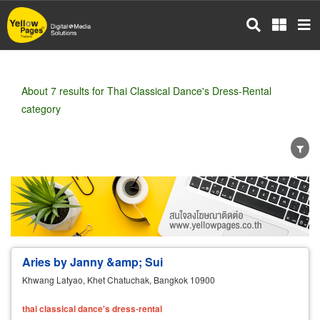
Skip
to
main
content
About 7 results for Thai Classical Dance's Dress-Rental
category
Wholesale
Retail
Manufacturer
Dealer
Exporter/Importer
Service Business
Aries by Janny &amp; Sui
Khwang Latyao, Khet Chatuchak, Bangkok 10900
thai
classical
dance's
dress
-
rental