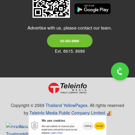
Advertise with us, please contact our team.
02-262-8888
Ext. 8615, 8686
Copyright © 2569
Thailand YellowPages.
All rights reserved
by
Teleinfo Media Public Company Limited.
We use cookies
Setting
Accept
We use cookies to improve your
experience and performance on our
website.
Learn more