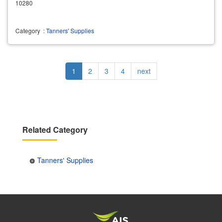
10280
Category
:
Tanners' Supplies
Pagination
Current
1
Page
2
Page
3
Page
4
Next
next
page
page
Related Category
Tanners' Supplies