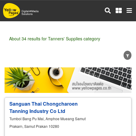
Skip
to
main
content
About 34 results for Tanners' Supplies category
Wholesale
Retail
Manufacturer
Dealer
Exporter/Importer
Service Business
Sanguan Thai Chongcharoen
Tanning Industry Co Ltd
Tumbol Bang Pu Mai, Amphoe Mueang Samut
Prakarn, Samut Prakan 10280