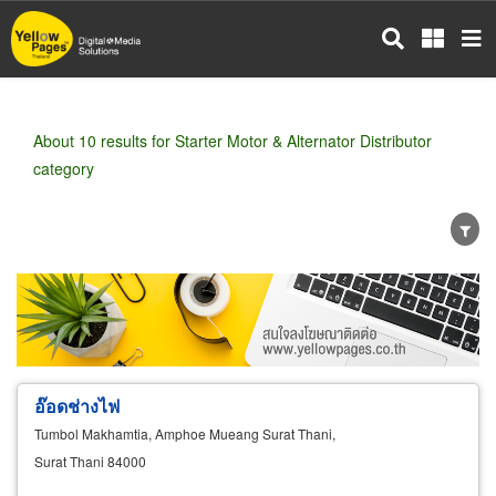
Skip
to
main
content
About 10 results for Starter Motor & Alternator Distributor
category
Wholesale
Retail
Manufacturer
Dealer
Exporter/Importer
Service Business
อ๊อดช่างไฟ
Tumbol Makhamtia, Amphoe Mueang Surat Thani,
Surat Thani 84000