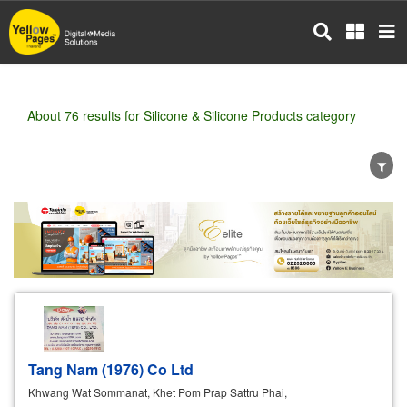
Skip
to
main
content
About 76 results for Silicone & Silicone Products category
Wholesale
Retail
Manufacturer
Dealer
Exporter/Importer
Service Business
Tang Nam (1976) Co Ltd
Khwang Wat Sommanat, Khet Pom Prap Sattru Phai,