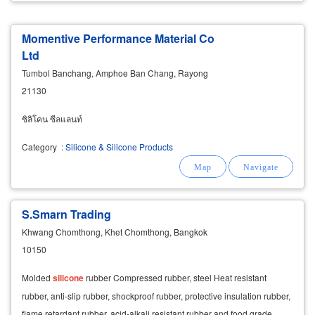
Momentive Performance Material Co
Ltd
Tumbol Banchang, Amphoe Ban Chang, Rayong
21130
ซิลิโคน ซีลแลนท์
Category
:
Silicone & Silicone Products
S.Smarn Trading
Khwang Chomthong, Khet Chomthong, Bangkok
10150
Molded
silicone
rubber Compressed rubber, steel Heat resistant
rubber, anti-slip rubber, shockproof rubber, protective insulation rubber,
flame retardant rubber, acid-alkali resistant rubber and food grade