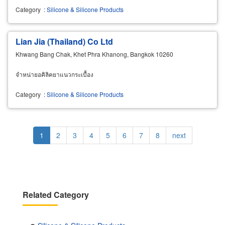
Category
:
Silicone & Silicone Products
Lian Jia (Thailand) Co Ltd
Khwang Bang Chak, Khet Phra Khanong, Bangkok 10260
จำหน่ายอคิลิคยาแนวกระเบื้อง
Category
:
Silicone & Silicone Products
Pagination
Current
1
Page
2
Page
3
Page
4
Page
5
Page
6
Page
7
Page
8
Next
next
page
page
Related Category