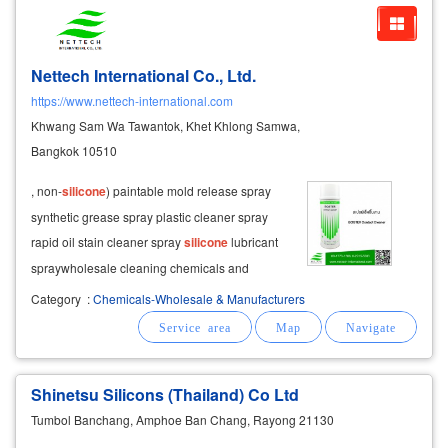
Nettech International Co., Ltd.
https://www.nettech-international.com
Khwang Sam Wa Tawantok, Khet Khlong Samwa,
Bangkok 10510
, non-
silicone
) paintable mold release spray
synthetic grease spray plastic cleaner spray
rapid oil stain cleaner spray
silicone
lubricant
spray ​wholesale cleaning chemicals and
chemical solutions for rust prevention, scale
Category
:
Chemicals-Wholesale & Manufacturers
prevention, algae removal, wholesale price,
container size 20 liters and
Shinetsu Silicons (Thailand) Co Ltd
Tumbol Banchang, Amphoe Ban Chang, Rayong 21130