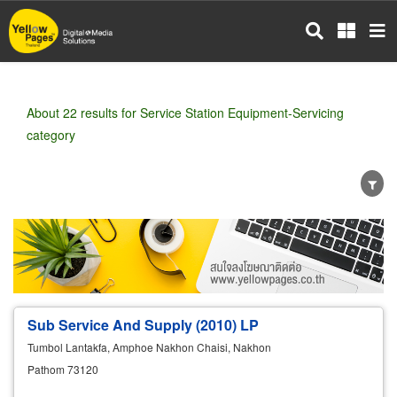
Skip
to
main
content
About 22 results for Service Station Equipment-Servicing
category
Wholesale
Retail
Manufacturer
Dealer
Exporter/Importer
Service Business
Sub Service And Supply (2010) LP
Tumbol Lantakfa, Amphoe Nakhon Chaisi, Nakhon
Pathom 73120