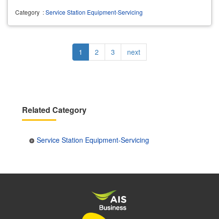
Category
:
Service Station Equipment-Servicing
Pagination
Current
1
Page
2
Page
3
Next
next
page
page
Related Category
Service Station Equipment-Servicing