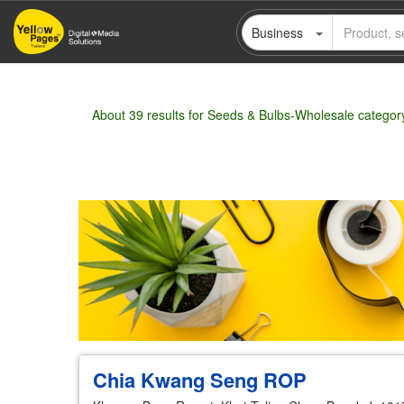
Skip
Business
to
main
content
About 39 results for Seeds & Bulbs-Wholesale categor
Wholesale
Retail
Manufacturer
Deal
Chia Kwang Seng ROP