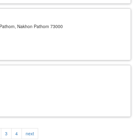
 Pathom, Nakhon Pathom 73000
ge
Page
3
Page
4
Next
next