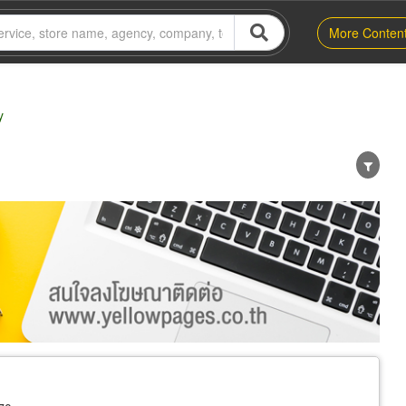
More Conten
y
er
Exporter/Importer
Service Business