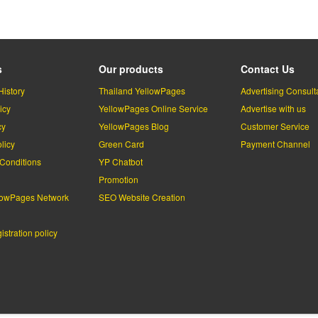
page
s
Our products
Contact Us
History
Thailand YellowPages
Advertising Consult
icy
YellowPages Online Service
Advertise with us
cy
YellowPages Blog
Customer Service
licy
Green Card
Payment Channel
Conditions
YP Chatbot
l
Promotion
lowPages Network
SEO Website Creation
stration policy