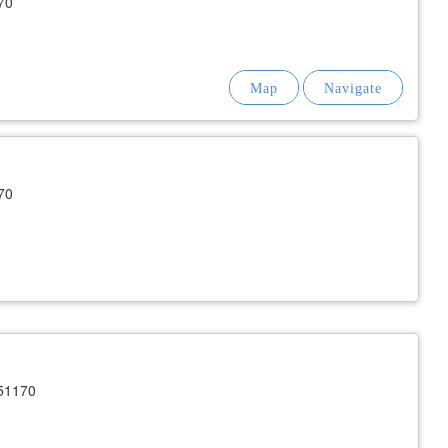
70
70
51170