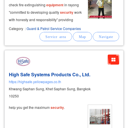
check fire extinguishing
equipment
in rayong
"committed to developing quality
security
work
with honesty and responsibility" providing
security
services in areas of rayong province
Category
:
Guard & Patrol Service Companies
such as the map ta phut industrial estate, irpc,
ptt, asia industrial
High Safe Systems Products Co., Ltd.
https://highsafe.yellowpages.co.th
Khwang Saphan Sung, Khet Saphan Sung, Bangkok
10250
help you get the maximum
security
.