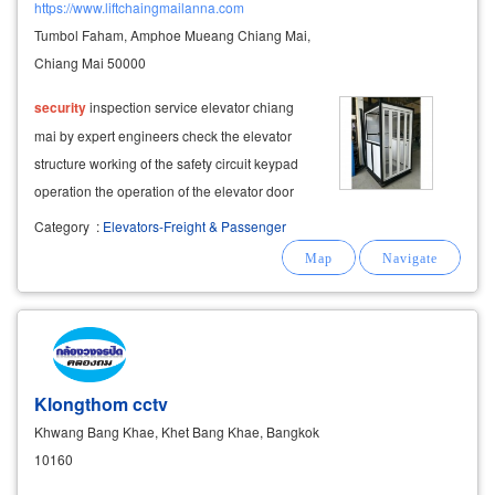
https://www.liftchaingmailanna.com
Tumbol Faham, Amphoe Mueang Chiang Mai,
Chiang Mai 50000
security
inspection service elevator chiang
mai by expert engineers check the elevator
structure working of the safety circuit keypad
operation the operation of the elevator door
contactor emergency notification contracts,
Category
:
Elevators-Freight & Passenger
intercoms, lighting, electrical
systems
,
breakers, fuses, electrical control cabinets
Klongthom cctv
Khwang Bang Khae, Khet Bang Khae, Bangkok
10160