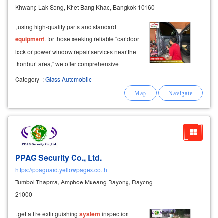
Khwang Lak Song, Khet Bang Khae, Bangkok 10160
, using high-quality parts and standard
equipment
. for those seeking reliable "car door
lock or power window repair services near the
thonburi area," we offer comprehensive
solutions for locking
systems
, anti-theft
Category
:
Glass Automobile
systems
, car windows, side mirrors, and
various types of remote keys: automotive door
PPAG Security Co., Ltd.
https://ppaguard.yellowpages.co.th
Tumbol Thapma, Amphoe Mueang Rayong, Rayong
21000
. get a fire extinguishing
system
inspection