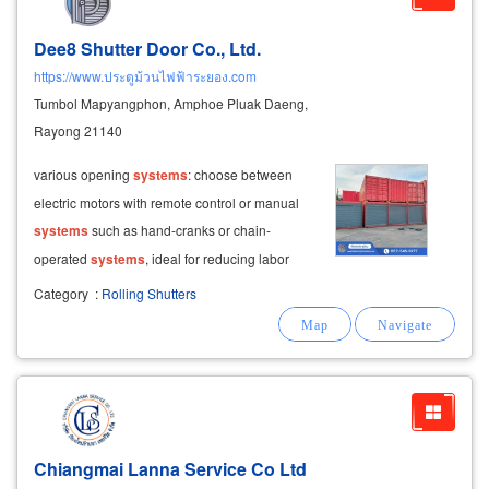
Dee8 Shutter Door Co., Ltd.
https://www.ประตูม้วนไฟฟ้าระยอง.com
Tumbol Mapyangphon, Amphoe Pluak Daeng,
Rayong 21140
various opening
systems
: choose between
electric motors with remote control or manual
systems
such as hand-cranks or chain-
operated
systems
, ideal for reducing labor
costs. safety features: optional safety sensors
Category
:
Rolling Shutters
can be installed to prevent accidents during
operation.
Chiangmai Lanna Service Co Ltd