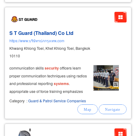
S T Guard (Thailand) Co Ltd
https://www.บริษัทรปภกรุงเทพ.com
Khwang Khlong Toei, Khet Khlong Toei, Bangkok
10110
communication skills
security
officers learn
proper communication techniques using radios
and professional reporting
systems
.
appropriate use of force training emphasizes
lawful, proportionate, and responsible
Category
:
Guard & Patrol Service Companies
responses while minimizing unnecessary
confrontation.