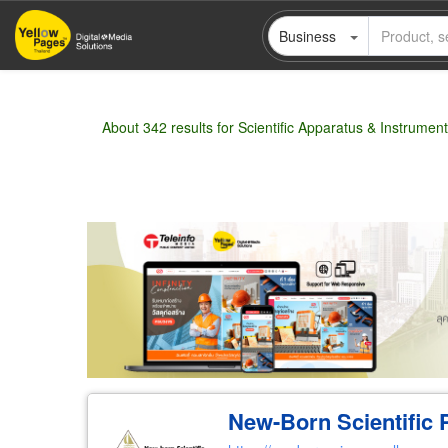
Skip
Business
to
main
content
About 342 results for Scientific Apparatus & Instrumen
Wholesale
Retail
Manufacturer
Deal
New-Born Scientific P