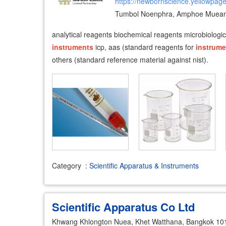
https://newbornscience.yellowpage
Tumbol Noenphra, Amphoe Muean
analytical reagents biochemical reagents microbiologica
instruments
icp, aas (standard reagents for
instrume
others (standard reference material against nist).
Category
:
Scientific Apparatus & Instruments
Scientific Apparatus Co Ltd
Khwang Khlongton Nuea, Khet Watthana, Bangkok 10