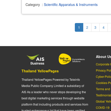
Category
:
Scientific Apparatus & Instruments
Pagination
Current
1
Page
2
Page
3
Page
4
page
About U
Corporate 
Privacy Pol
Thailand YellowPages
Cyber-Poli
Thailand YellowPages Powered by Teleinfo
Cookies-Po
Media Public Company Limited a subsidiary of
Terms and 
AIS As a leader who never stops developing the
Testimonia
best digital marketing services through website
Global Yel
platform that including products and services from
COVID-19
trusted entrepreneur list that have been verified