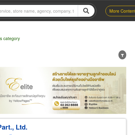
More Conten
ts category
er
Exporter/Importer
Service Business
art., Ltd.