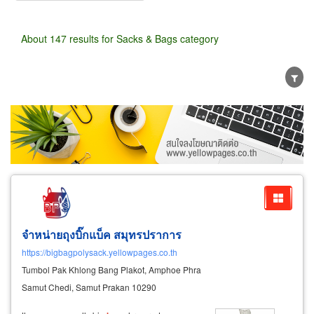
About 147 results for Sacks & Bags category
Wholesale
Retail
Manufacturer
Dealer
Exporter/Importer
Service Business
จำหน่ายถุงบิ๊กแบ็ค สมุทรปราการ
https://bigbagpolysack.yellowpages.co.th
Tumbol Pak Khlong Bang Plakot, Amphoe Phra
Samut Chedi, Samut Prakan 10290