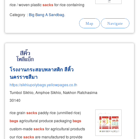
rice / woven plastic
sacks
for rice containing
10 kg. to 50 kg. selling rice
bags
, size 15 kg.
Category
:
Big Bang A Sandbag.
small
sacks
for rice.
โรงงานกระสอบพลาสติก สีคิ้ว
นครราชสีมา
https://sikhiupolybags.yellowpages.co.th
Tumbol Sikhio, Amphoe Sikhio, Nakhon Ratchasima
30140
rice grain
sacks
paddy rice (unmilled rice)
bags
agricultural produce packaging
bags
custom-made
sacks
for agricultural products
our rice
sacks
are manufactured to provide