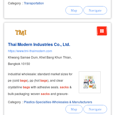
manage palletized goods for both industrial
Category
:
Transportation
and agricultural sectors using a versatile fleet:
10-wheel open-side trucks & trailers
Thai Modern Industries Co., Ltd.
https://www.tmi-thaimodern.com
Khwang Samae Dum, Khet Bang Khun Thian,
Bangkok 10150
industrial wholesale: standard market sizes for
pe (cold
bags
), pp (hot
bags
), and clear
crystalline
bags
with adhesive seals.
sacks
&
bulk packaging: woven
sacks
and gravure-
printed
sacks
in all sizes (small to jumbo) with
Category
:
Plastics-Specialties-Wholesales & Manufacturers
custom screen printing.