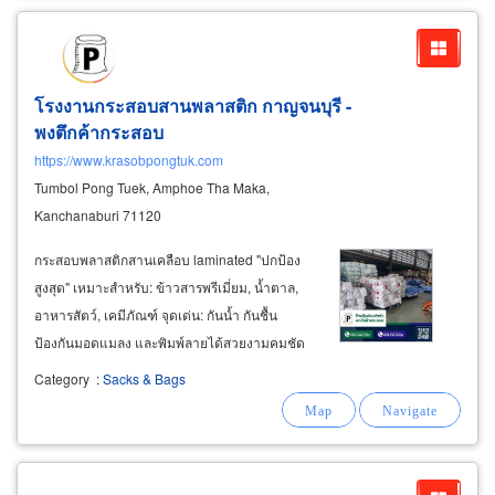
พลาสติกสานสีขาวล้วน
โรงงานกระสอบสานพลาสติก กาญจนบุรี -
พงตึกค้ากระสอบ
https://www.krasobpongtuk.com
Tumbol Pong Tuek, Amphoe Tha Maka,
Kanchanaburi 71120
กระสอบพลาสติกสานเคลือบ laminated "ปกป้อง
สูงสุด" เหมาะสำหรับ: ข้าวสารพรีเมี่ยม, น้ำตาล,
อาหารสัตว์, เคมีภัณฑ์ จุดเด่น: กันน้ำ กันชื้น
ป้องกันมอดแมลง และพิมพ์ลายได้สวยงามคมชัด
กระสอบพลาสติกสานไม่เคลือบ"ประหยัดและระบาย
Category
:
Sacks & Bags
อากาศ" เหมาะสำหรับ: โรงน้ำแข็ง, เมล็ดพันธุ์, ดิน
ปุ๋ย จุดเด่น