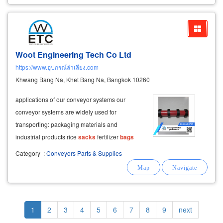
Woot Engineering Tech Co Ltd
https://www.อุปกรณ์ลำเลียง.com
Khwang Bang Na, Khet Bang Na, Bangkok 10260
applications of our conveyor systems our
conveyor systems are widely used for
transporting: packaging materials and
industrial products rice
sacks
fertilizer
bags
flour
bags
sugar
bags
animal feed
bags
plastic
Category
:
Conveyors Parts & Supplies
resin
bags
agricultural seed
bags
chemical
powder
bags
cement
bags
Pagination
Current
1
Page
2
Page
3
Page
4
Page
5
Page
6
Page
7
Page
8
Page
9
Next
next
page
page