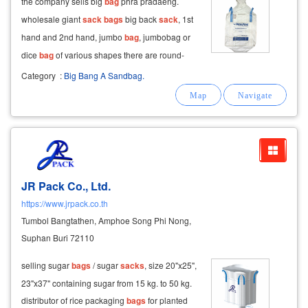
​the company sells big
bag
phra pradaeng.
wholesale giant
sack
bags
big back
sack
, 1st
hand and 2nd hand, jumbo
bag
, jumbobag or
dice
bag
of various shapes there are round-
square
sacks
, 2-ears-4-ears
sacks
, skirt-top
Category
:
Big Bang A Sandbag.
bags
and vent-top
bags
, cone-bottom
sacks
with locks and no locks, closed-bottom
bags
JR Pack Co., Ltd.
https://www.jrpack.co.th
Tumbol Bangtathen, Amphoe Song Phi Nong,
Suphan Buri 72110
selling sugar
bags
/ sugar
sacks
, size 20"x25",
23"x37" containing sugar from 15 kg. to 50 kg.
distributor of rice packaging
bags
for planted