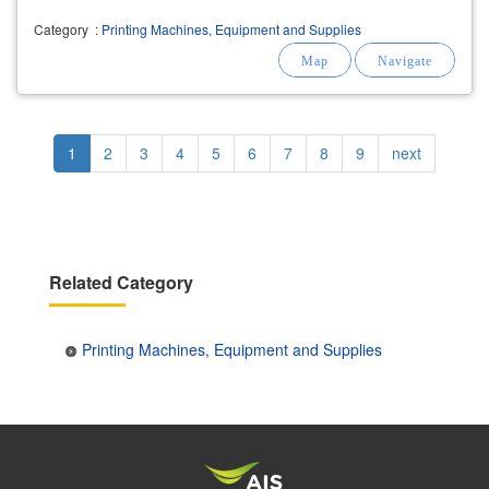
ประเทศ
Category
:
Printing Machines, Equipment and Supplies
Pagination
Current
1
Page
2
Page
3
Page
4
Page
5
Page
6
Page
7
Page
8
Page
9
Next
next
page
page
Related Category
Printing Machines, Equipment and Supplies