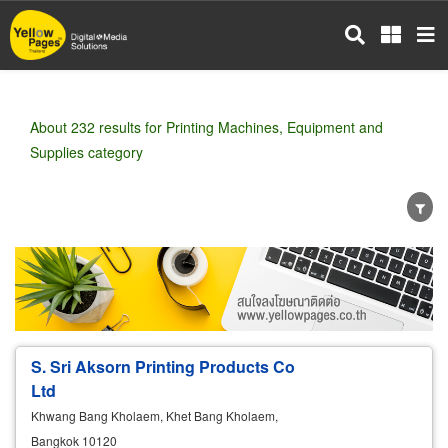
Skip
to
main
content
About 232 results for Printing Machines, Equipment and
Supplies category
Wholesale
Retail
Manufacturer
Dealer
Exporter/Importer
Service Business
S. Sri Aksorn Printing Products Co
Ltd
Khwang Bang Kholaem, Khet Bang Kholaem,
Bangkok 10120