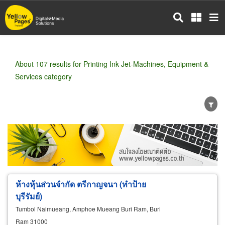
Skip
to
main
content
About 107 results for Printing Ink Jet-Machines, Equipment &
Services category
Wholesale
Retail
Manufacturer
Dealer
Exporter/Importer
Service Business
ห้างหุ้นส่วนจำกัด ตรีกาญจนา (ทำป้าย
บุรีรัมย์)
Tumbol Naimueang, Amphoe Mueang Buri Ram, Buri
Ram 31000