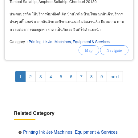
Tumbol Sattahip, Amphoe Sattahip, Chonburi 20180
ประกอบธุรกิจ ให้บริการพิมพ์อิงค์เจ็ท ป้ายไวนิล ป้ายโฆษณาสินค้าบริการ
ต่างๆ สติ๊กเกอร์ ฉลากสินค้าและป้ายแบนเนอร์ ผลิตงานเร็ว มีคุณภาพ ตาม
ความต้องการของลูกคา ราคาเป็นกันเอง ยินดีให้คำแนะนำ
Category
:
Printing Ink Jet-Machines, Equipment & Services
Pagination
Current
1
Page
2
Page
3
Page
4
Page
5
Page
6
Page
7
Page
8
Page
9
Next
next
page
page
Related Category
Printing Ink Jet-Machines, Equipment & Services