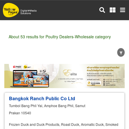
Skip
to
main
content
About 53 results for Poultry Dealers-Wholesale category
Wholesale
Retail
Manufacturer
Dealer
Exporter/Importer
Service Business
Bangkok Ranch Public Co Ltd
Tumbol Bang Phli Yai, Amphoe Bang Phli, Samut
Prakan 10540
Frozen Duck and Duck Products, Roast Duck, Aromatic Duck, Smoked