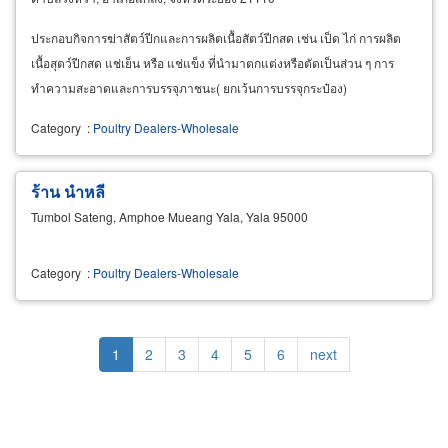
ประกอบกิจการฆ่าสัตว์ปีกและการผลิตเนื้อสัตว์ปีกสด เช่น เป็ด ไก่ การผลิต
เนื้อสุตว์ปีกสด แช่เย็น หรือ แช่แข็ง ที่นำมาตกแต่งหรือตัดเป็นส่วน ๆ การ
ทำความสะอาดและการบรรจุภาชนะ( ยกเว้นการบรรจุกระป๋อง)
Category
:
Poultry Dealers-Wholesale
ร้าน นำหลี
Tumbol Sateng, Amphoe Mueang Yala, Yala 95000
Category
:
Poultry Dealers-Wholesale
Pagination
Current
1
Page
2
Page
3
Page
4
Page
5
Page
6
Next
next
page
page