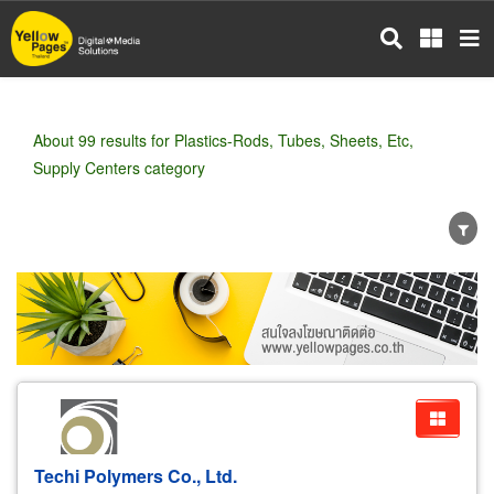
Skip
to
main
content
About 99 results for Plastics-Rods, Tubes, Sheets, Etc,
Supply Centers category
Wholesale
Retail
Manufacturer
Dealer
Exporter/Importer
Service Business
Techi Polymers Co., Ltd.