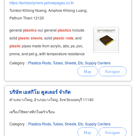
https://techipolymers.yellowpages.co.th
Tumbol Khlong Nueng, Amphoe Khlong Luang,
Pathum Thani 12120
general
plastics
our general
plastics
include
solid
plastic
sheets
, solid
plastic
rods
, and
plastic
pipes made from acrylic, abs, ps, pvc,
pmma, and pet-g, with temperature resistance
up to 80°c, available in both finished and semi-
Category
:
Plastics-Rods, Tubes, Sheets, Etc, Supply Centers
finished forms.
บริษัท เอสกิโม คูลเลอร์ จำกัด
ตำบลบางใหญ่, อำเภอบางใหญ่, จังหวัดนนทบุรี 11140
เครื่องใช้พลาสติกในครัวเรือน
Category
:
Plastics-Rods, Tubes, Sheets, Etc, Supply Centers