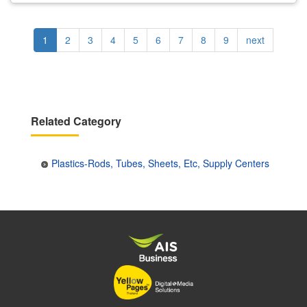
Pagination
Current
1
Page
2
Page
3
Page
4
Page
5
Page
6
Page
7
Page
8
Page
9
Next
next
page
page
Related Category
Plastics-Rods, Tubes, Sheets, Etc, Supply Centers