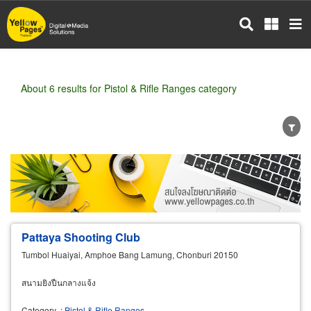
Skip
to
main
content
About 6 results for Pistol & Rifle Ranges category
Wholesale
Retail
Manufacturer
Dealer
Exporter/Importer
Service Business
Pattaya Shooting Club
Tumbol Huaiyai, Amphoe Bang Lamung, Chonburi 20150
สนามยิงปืนกลางแจ้ง
Category
:
Pistol & Rifle Ranges