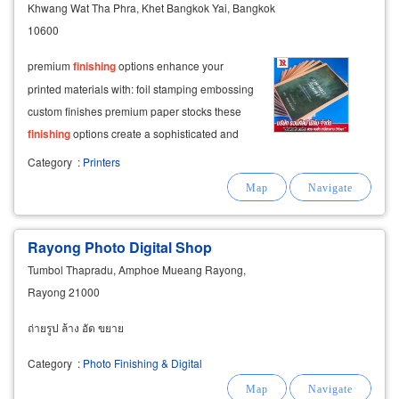
Khwang Wat Tha Phra, Khet Bangkok Yai, Bangkok
10600
premium
finishing
options enhance your
printed materials with: foil stamping embossing
custom finishes premium paper stocks these
finishing
options create a sophisticated and
memorable impression for your recipients.
Category
:
Printers
Rayong Photo Digital Shop
Tumbol Thapradu, Amphoe Mueang Rayong,
Rayong 21000
ถ่ายรูป ล้าง อัด ขยาย
Category
:
Photo Finishing & Digital