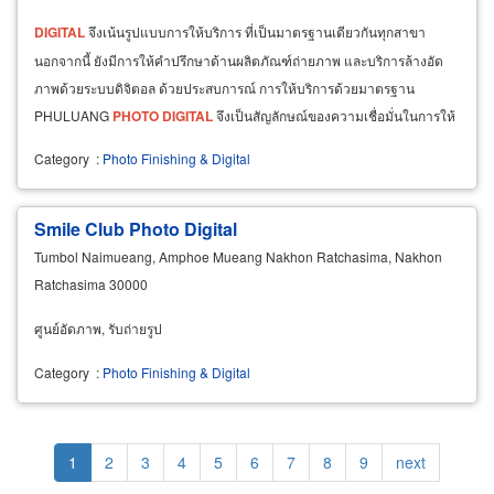
DIGITAL
จึงเน้นรูปแบบการให้บริการ ที่เป็นมาตรฐานเดียวกันทุกสาขา
นอกจากนี้ ยังมีการให้คำปรึกษาด้านผลิตภัณฑ์ถ่ายภาพ และบริการล้างอัด
ภาพด้วยระบบดิจิตอล ด้วยประสบการณ์ การให้บริการด้วยมาตรฐาน
PHULUANG
PHOTO
DIGITAL
จึงเป็นสัญลักษณ์ของความเชื่อมั่นในการให้
บริการลูกค้าทุกท่านมานานกว่า 20 ปี
Category
:
Photo Finishing & Digital
Smile Club Photo Digital
Tumbol Naimueang, Amphoe Mueang Nakhon Ratchasima, Nakhon
Ratchasima 30000
ศูนย์อัดภาพ, รับถ่ายรูป
Category
:
Photo Finishing & Digital
Pagination
Current
1
Page
2
Page
3
Page
4
Page
5
Page
6
Page
7
Page
8
Page
9
Next
next
page
page