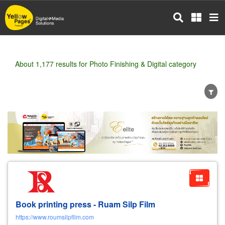
Skip
to
main
content
About 1,177 results for Photo Finishing & Digital category
Wholesale
Retail
Manufacturer
Dealer
Exporter/Importer
Service Business
Book printing press - Ruam Silp Film
https://www.roumsilpfilm.com