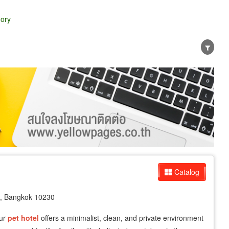
gory
er
Exporter/Importer
Service Business
Catalog
o, Bangkok 10230
our
pet
hotel
offers a minimalist, clean, and private environment