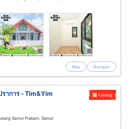
ทรปราการ - Tim&Yim
Catalog
eang Samut Prakarn, Samut