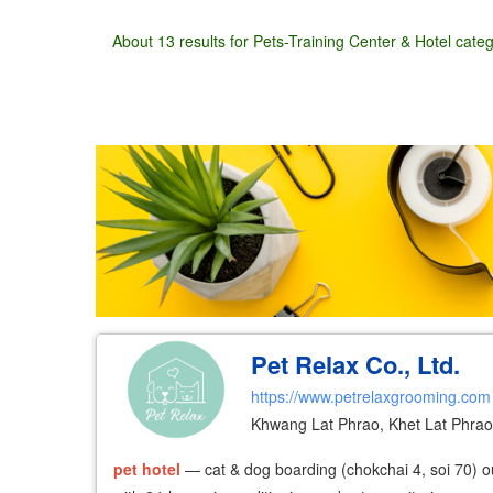
About 13 results for Pets-Training Center & Hotel cate
Wholesale
Retail
Manufacturer
Deal
Pet Relax Co., Ltd.
https://www.petrelaxgrooming.com
Khwang Lat Phrao, Khet Lat Phra
pet
hotel
— cat & dog boarding (chokchai 4, soi 70) 