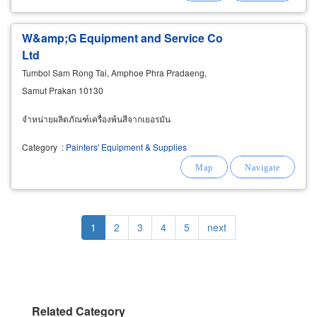
W&amp;G Equipment and Service Co
Ltd
Tumbol Sam Rong Tai, Amphoe Phra Pradaeng,
Samut Prakan 10130
จำหน่ายผลิตภัณฑ์เครื่องพ้นสีจากเยอรมัน
Category
:
Painters' Equipment & Supplies
Pagination
Current
1
Page
2
Page
3
Page
4
Page
5
Next
next
page
page
Related Category