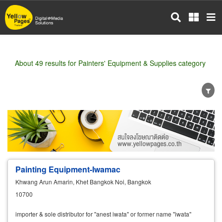
Skip
to
main
content
About 49 results for Painters' Equipment & Supplies category
Wholesale
Retail
Manufacturer
Dealer
Exporter/Importer
Service Business
Painting Equipment-Iwamac
Khwang Arun Amarin, Khet Bangkok Noi, Bangkok
10700
importer & sole distributor for "anest iwata" or former name "iwata"