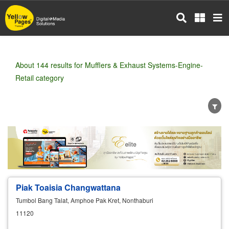
Skip
to
main
content
About 144 results for Mufflers & Exhaust Systems-Engine-
Retail category
Wholesale
Retail
Manufacturer
Dealer
Exporter/Importer
Service Business
Piak Toaisia Changwattana
Tumbol Bang Talat, Amphoe Pak Kret, Nonthaburi
11120