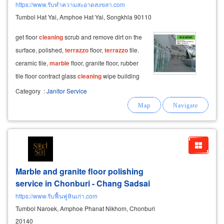
https://www.รับทำความสะอาดสงขลา.com
Tumbol Hat Yai, Amphoe Hat Yai, Songkhla 90110
get floor
cleaning
scrub and remove dirt on the
surface, polished,
terrazzo
floor,
terrazzo
tile.
ceramic tile,
marble
floor, granite floor, rubber
tile floor contract glass
cleaning
wipe building
glass, car showroom glass, both inside and
Category
:
Janitor Service
outside the building.
Marble and granite floor polishing
service in Chonburi - Chang Sadsai
https://www.รับฟื้นฟูหินเก่า.com
Tumbol Naroek, Amphoe Phanat Nikhom, Chonburi
20140