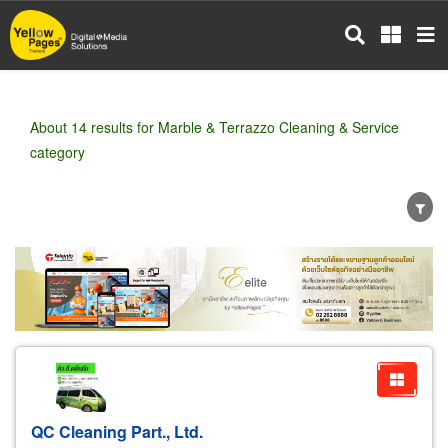
Skip
to
main
content
About 14 results for Marble & Terrazzo Cleaning & Service
category
Wholesale
Retail
Manufacturer
Dealer
Exporter/Importer
Service Business
QC Cleaning Part., Ltd.