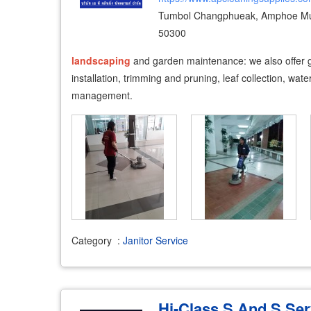
Tumbol Changphueak, Amphoe Mu
50300
landscaping
and garden maintenance: we also offer
installation, trimming and pruning, leaf collection, water
management.
Category
:
Janitor Service
Hi-Class S And S Serv