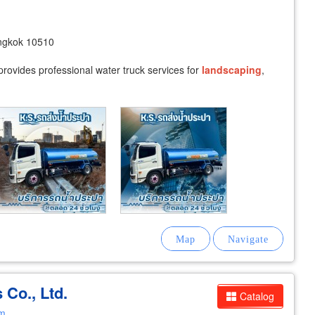
angkok 10510
provides professional water truck services for
landscaping
,
 Co., Ltd.
Catalog
om