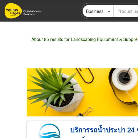
Skip
Business
to
main
content
About 85 results for Landscaping Equipment & Supplie
Wholesale
Retail
Manufacturer
Deal
บริการรถน้ำประปา 24 ชั