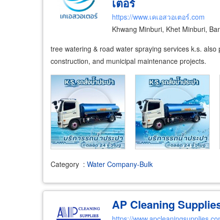
เตอร์
https://www.เคเอสวอเตอร์.com
Khwang Minburi, Khet Minburi, B
tree watering & road water spraying services k.s. also 
construction, and municipal maintenance projects.
Category
:
Water Company-Bulk
AP Cleaning Supplies
https://www.apcleaningsupplies.c