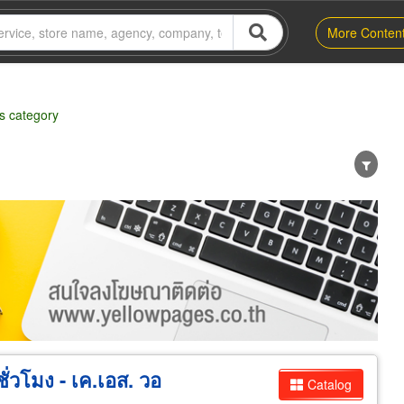
More Conten
s category
er
Exporter/Importer
Service Business
่วโมง - เค.เอส. วอ
Catalog