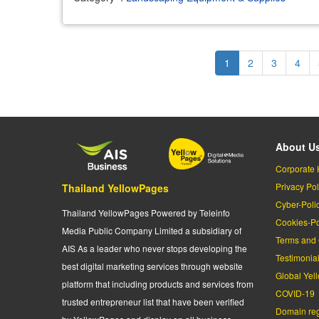
Pagination
Current
1
Page
2
Page
3
Page
4
page
About U
Corporate 
Privacy Pol
Thailand YellowPages
Cyber-Poli
Thailand YellowPages Powered by Teleinfo
Cookies-Po
Media Public Company Limited a subsidiary of
Terms and 
AIS As a leader who never stops developing the
Testimonia
best digital marketing services through website
Global Yel
platform that including products and services from
COVID-19
trusted entrepreneur list that have been verified
Domain regi