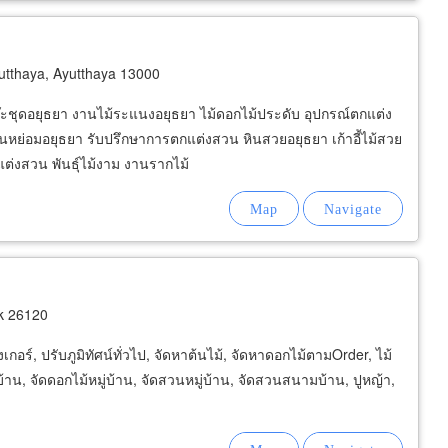
tthaya, Ayutthaya 13000
โต๊ะชุดอยุธยา งานไม้ระแนงอยุธยา ไม้ดอกไม้ประดับ อุปกรณ์ตกแต่ง
วนหย่อมอยุธยา รับปรึกษาการตกแต่งสวน หินสวยอยุธยา เก้าอี้ไม้สวย
ต่งสวน พันธุ์ไม้งาม งานรากไม้
k 26120
อร์, ปรับภูมิทัศน์ทั่วไป, จัดหาต้นไม้, จัดหาดอกไม้ตามOrder, ไม้
บ้าน, จัดดอกไม้หมู่บ้าน, จัดสวนหมู่บ้าน, จัดสวนสนามบ้าน, ปูหญ้า,