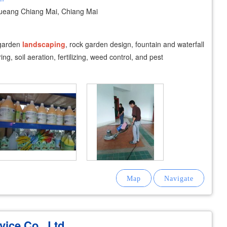
eang Chiang Mai, Chiang Mai
 garden
landscaping
, rock garden design, fountain and waterfall
ing, soil aeration, fertilizing, weed control, and pest
ice Co., Ltd.