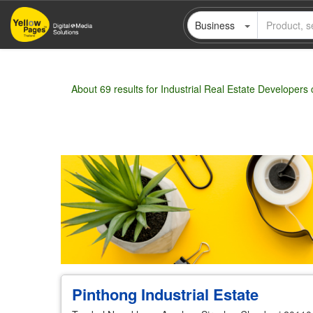
Skip
Business
to
main
content
About 69 results for Industrial Real Estate Developers
Wholesale
Retail
Manufacturer
Deal
Pinthong Industrial Estate