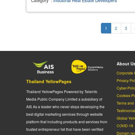
Category
:
Industrial Real Estate Developers
Pagination
Current
1
Page
2
Page
3
page
About U
Corporate 
Privacy Pol
Thailand YellowPages
Cyber-Poli
Thailand YellowPages Powered by Teleinfo
Cookies-Po
Media Public Company Limited a subsidiary of
Terms and 
AIS As a leader who never stops developing the
Testimonia
best digital marketing services through website
Global Yel
platform that including products and services from
COVID-19
trusted entrepreneur list that have been verified
Domain regi