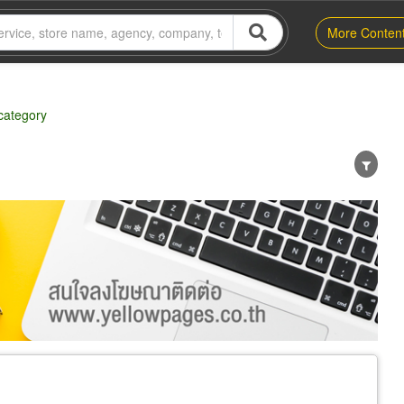
More Conten
 category
er
Exporter/Importer
Service Business