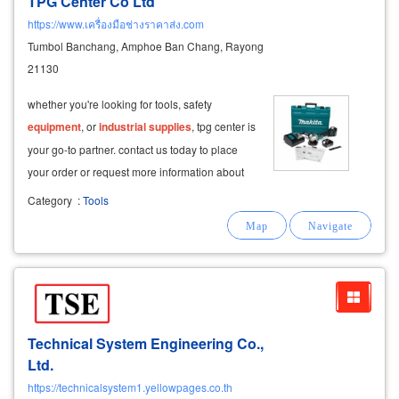
TPG Center Co Ltd
https://www.เครื่องมือช่างราคาส่ง.com
Tumbol Banchang, Amphoe Ban Chang, Rayong
21130
whether you're looking for tools, safety
equipment
, or
industrial
supplies
, tpg center is
your go-to partner. contact us today to place
your order or request more information about
our products.
Category
:
Tools
Technical System Engineering Co.,
Ltd.
https://technicalsystem1.yellowpages.co.th