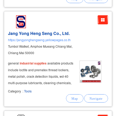
ผสานพลังลมและไฟฟ้า ให้การยกแม่นยำและนุ่ม
นวล
Jang Yong Heng Seng Co., Ltd.
https://jangyonghengseng.yellowpages.co.th
Tumbol Watket, Amphoe Mueang Chiang Mai,
Chiang Mai 50000
general
industrial
supplies
available products
include loctite and prematex thread lockers,
metal polish, crack detection liquids, wd-40
multi-purpose lubricants, cleaning chemicals,
thinner, oil pumps, fuel transfer
equipment
, and
Category
:
Tools
industrial
maintenance
supplies
.