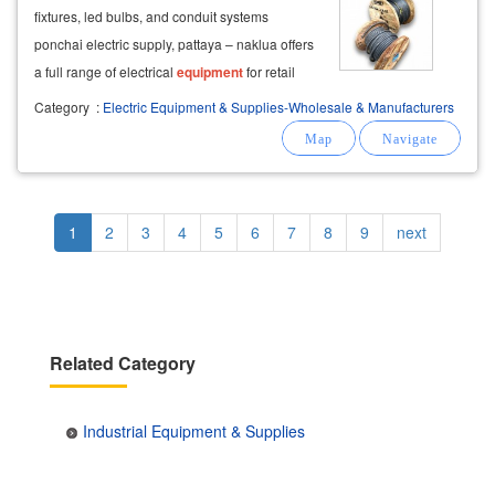
fixtures, led bulbs, and conduit systems
ponchai electric supply, pattaya – naklua offers
a full range of electrical
equipment
for retail
and wholesale, including tools and circuit
Category
:
Electric Equipment & Supplies-Wholesale & Manufacturers
breakers. we specialize in led lighting to
brighten your space, along
Pagination
Current
1
Page
2
Page
3
Page
4
Page
5
Page
6
Page
7
Page
8
Page
9
Next
next
page
page
Related Category
Industrial Equipment & Supplies