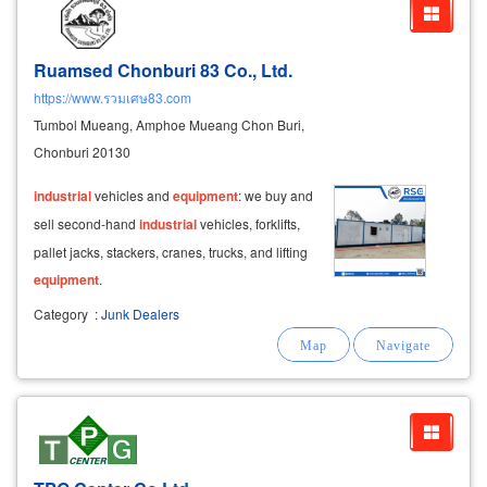
Ruamsed Chonburi 83 Co., Ltd.
https://www.รวมเศษ83.com
Tumbol Mueang, Amphoe Mueang Chon Buri,
Chonburi 20130
industrial
vehicles and
equipment
: we buy and
sell second-hand
industrial
vehicles, forklifts,
pallet jacks, stackers, cranes, trucks, and lifting
equipment
.
Category
:
Junk Dealers