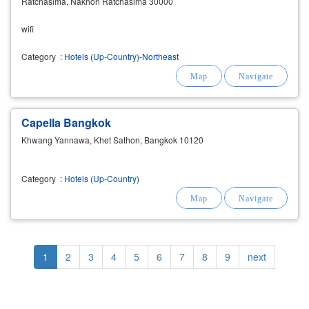
Ratchasima, Nakhon Ratchasima 30000
wifi
Category
:
Hotels (Up-Country)-Northeast
Capella Bangkok
Khwang Yannawa, Khet Sathon, Bangkok 10120
Category
:
Hotels (Up-Country)
Pagination
Current
1
Page
2
Page
3
Page
4
Page
5
Page
6
Page
7
Page
8
Page
9
Next
next
page
page