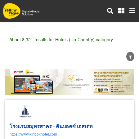
Skip
to
main
content
About 8,321 results for Hotels (Up-Country) category
Wholesale
Retail
Manufacturer
Dealer
Exporter/Importer
Service Business
โรงแรมสมุทรสาคร - คินบอคซ์ เอสเตท
https://www.kinboxhotel.com