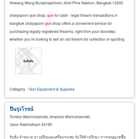
Khwang Wang Buraphaphirom, Khet Phra Nakhon, Bangkok 10200
chaiyaporn
gun
shop:
gun
for cash - legal firearm transactions in
bangkok chaiyaporn
gun
shop offers a convenient service for
purchasing legally registered firearms, right from your doorstep.
whether you’re looking to sell an old firearm for collection or sporting
purposes, or need to convert an inherited
Category
:
Gun Equipment & Supplies
ปืนรุ่งโรจน์
Tumbol Warinchamrab, Amphoe Warinchamrab,
Ubon Ratchathani 34190
รับสั่ง-จำหน่าย อาวุธปืนและเครื่องกระสุน รับให้คำปรึกษา การรอนุญาตซื้อ