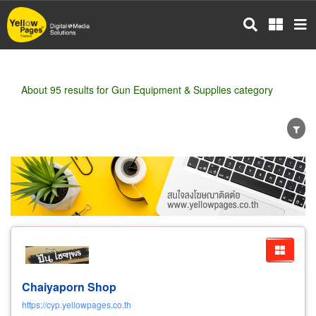
Skip
to
main
content
About 95 results for Gun Equipment & Supplies category
Wholesale
Retail
Manufacturer
Dealer
Exporter/Importer
Service Business
Chaiyaporn Shop
https://cyp.yellowpages.co.th