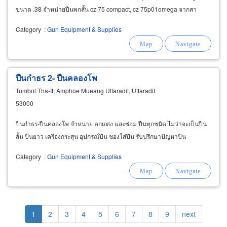
ขนาด .38 จำหน่ายปืนพกสั้น cz 75 compact, cz 75p01omega จากสา
ธารณรัฐเชคฯ
Category
:
Gun Equipment & Supplies
ปืนกำธร 2- ปืนคลองโพ
Tumbol Tha-It, Amphoe Mueang Uttaradit, Uttaradit
53000
ปืนกำธร-ปืนคลองโพ จำหน่าย ตกแต่ง และซ่อม ปืนทุกชนิด ไม่ว่าจะเป็นปืน
สั้น ปืนยาว เครื่องกระสุน อุปกรณ์ปืน ซองใส่ปืน รับปรึกษาปัญหาปืน
Category
:
Gun Equipment & Supplies
Pagination
Current
1
Page
2
Page
3
Page
4
Page
5
Page
6
Page
7
Page
8
Page
9
Next
next
page
page