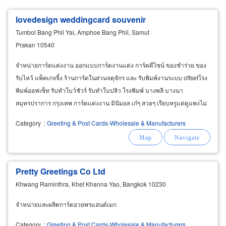
lovedesign weddingcard souvenir
Tumbol Bang Phli Yai, Amphoe Bang Phli, Samut
Prakan 10540
จำหน่ายการ์ดแต่งงาน ออกแบบการ์ดงานแต่ง การ์ดดีไซน์ ของชำร่วย ของ
รับไหว้ แพ็คเกจจิ้ง ร้านการ์ดในสวนจตุจักร และ รับพิมพ์งานระบบ offsetโรง
พิมพ์ออฟเซ็ท รับทำโบว์ชัวร์ รับทำใบปลิว โรงพิมพ์ บางพลี บางนา
สมุทรปราการ กรุงเทพ การ์ดแต่งงาน มินิมอล เก๋ๆ สวยๆ เรียบหรูแต่ดูแพงไม่
ซ้ำแบบใครสไตล์วินเทจ มีแบบให้เลือกหลากหลายสไตล์
Category
:
Greeting & Post Cards-Wholesale & Manufacturers
Pretty Greetings Co Ltd
Khwang Raminthra, Khet Khanna Yao, Bangkok 10230
จำหน่ายและผลิตการ์ดอวยพรแฮนด์เมก
Category
:
Greeting & Post Cards-Wholesale & Manufacturers