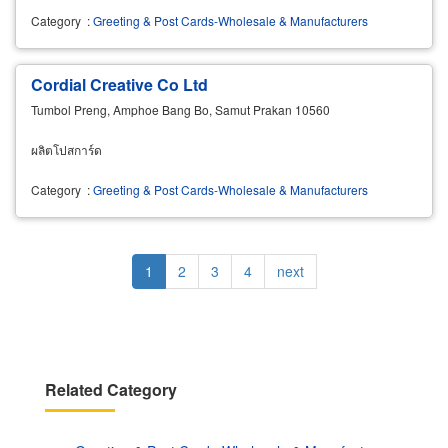
Category
:
Greeting & Post Cards-Wholesale & Manufacturers
Cordial Creative Co Ltd
Tumbol Preng, Amphoe Bang Bo, Samut Prakan 10560
ผลิตโปสการ์ด
Category
:
Greeting & Post Cards-Wholesale & Manufacturers
Pagination
Current
1
Page
2
Page
3
Page
4
Next
next
page
page
Related Category