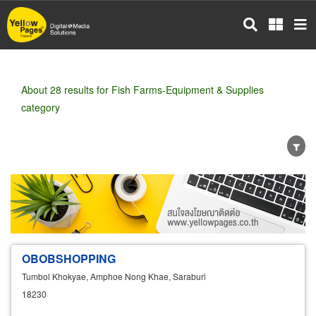
Skip
to
main
content
About 28 results for Fish Farms-Equipment & Supplies
category
Wholesale
Retail
Manufacturer
Dealer
Exporter/Importer
Service Business
OBOBSHOPPING
Tumbol Khokyae, Amphoe Nong Khae, Saraburi
18230