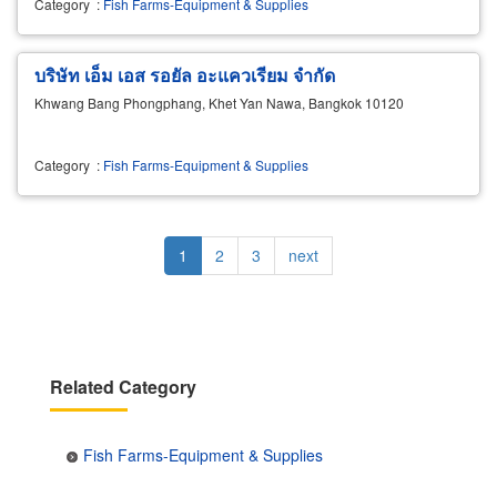
Category
:
Fish Farms-Equipment & Supplies
บริษัท เอ็ม เอส รอยัล อะแควเรียม จำกัด
Khwang Bang Phongphang, Khet Yan Nawa, Bangkok 10120
Category
:
Fish Farms-Equipment & Supplies
Pagination
Current
1
Page
2
Page
3
Next
next
page
page
Related Category
Fish Farms-Equipment & Supplies