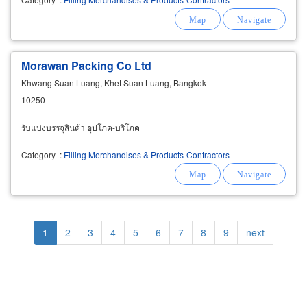
Morawan Packing Co Ltd
Khwang Suan Luang, Khet Suan Luang, Bangkok
10250
รับแบ่งบรรจุสินค้า อุปโภค-บริโภค
Category
:
Filling Merchandises & Products-Contractors
Pagination
Current
1
Page
2
Page
3
Page
4
Page
5
Page
6
Page
7
Page
8
Page
9
Next
next
page
page