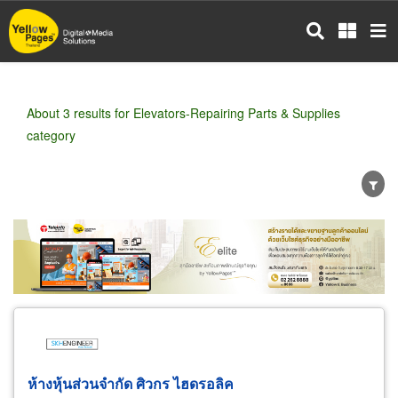
Skip
to
main
content
About 3 results for Elevators-Repairing Parts & Supplies
category
Wholesale
Retail
Manufacturer
Dealer
Exporter/Importer
Service Business
ห้างหุ้นส่วนจำกัด ศิวกร ไฮดรอลิค