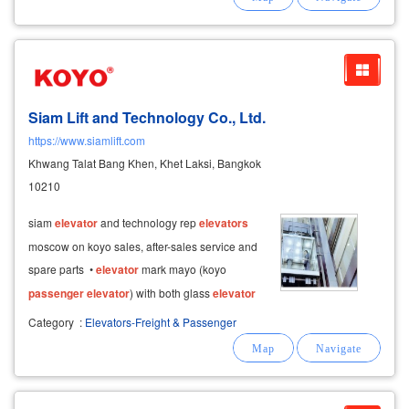
จุดเด่น
Siam Lift and Technology Co., Ltd.
https://www.siamlift.com
Khwang Talat Bang Khen, Khet Laksi, Bangkok
10210
siam
elevator
and technology rep
elevators
moscow on koyo sales, after-sales service and
spare parts •
elevator
mark mayo (koyo
passenger
elevator
) with both glass
elevator
glass strip for
elevator
buildings, offices,
Category
:
Elevators-Freight & Passenger
hospitals, hotels, condominiums, apartment
house. mall • design