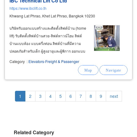
IBC Technical Lift Co Ltd
https://www.ibclift.co.th
Khwang Lat Phrao, Khet Lat Phrao, Bangkok 10230
บริษัทรับออกแบบสร้างและติดตั้งลิฟต์บ้าน (home
lift) รับติดตั้งลิฟต์บ้านสวย-ลิฟต์ทาวน์โฮม ลิฟต์
บ้านแบบห้อง แบบครึ่งท่อน ลิฟต์บ้านที่มีความ
ปลอดภัยสำหรับเด็ก ผู้สูงอายุและผู้พิการ ออกแบบ
สร้างปล่องลิฟต์แบบทึบและปล่องลิฟต์แบบโปร่ง
Category
:
Elevators-Freight & Passenger
บริษัทรับออกแบบติดตั้งลิฟต์โดยสาร ลิฟต์อาคาร
(
passenger
Pagination
Current
1
Page
2
Page
3
Page
4
Page
5
Page
6
Page
7
Page
8
Page
9
Next
next
page
page
Related Category