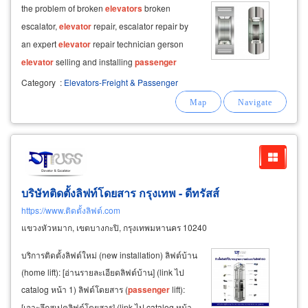
the problem of broken
elevators
broken
escalator,
elevator
repair, escalator repair by
an expert
elevator
repair technician gerson
elevator
selling and installing
passenger
elevators
, building
elevators
for apartment
Category
:
Elevators-Freight & Passenger
buildings, condominiums, hotels, hospitals,
commercial buildings, along with
บริษัทติดตั้งลิฟท์โดยสาร กรุงเทพ - ดีทรัสส์
https://www.ติดตั้งลิฟต์.com
แขวงหัวหมาก, เขตบางกะปิ, กรุงเทพมหานคร 10240
บริการติดตั้งลิฟต์ใหม่ (new installation) ลิฟต์บ้าน
(home lift): [อ่านรายละเอียดลิฟต์บ้าน] (link ไป
catalog หน้า 1) ลิฟต์โดยสาร (
passenger
lift):
[เจาะลึกสเปคลิฟต์โดยสาร] (link ไป catalog หน้า