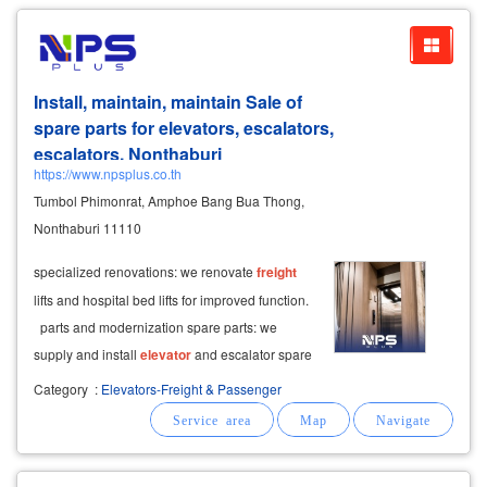
Install, maintain, maintain Sale of
spare parts for elevators, escalators,
escalators, Nonthaburi
https://www.npsplus.co.th
Tumbol Phimonrat, Amphoe Bang Bua Thong,
Nonthaburi 11110
specialized renovations: we renovate
freight
lifts and hospital bed lifts for improved function.
parts and modernization spare parts: we
supply and install
elevator
and escalator spare
parts at competitive prices.
Category
:
Elevators-Freight & Passenger