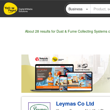
Skip
Business
to
main
content
About 28 results for Dust & Fume Collecting Systems 
Wholesale
Retail
Manufacturer
Deal
Leymas Co Ltd