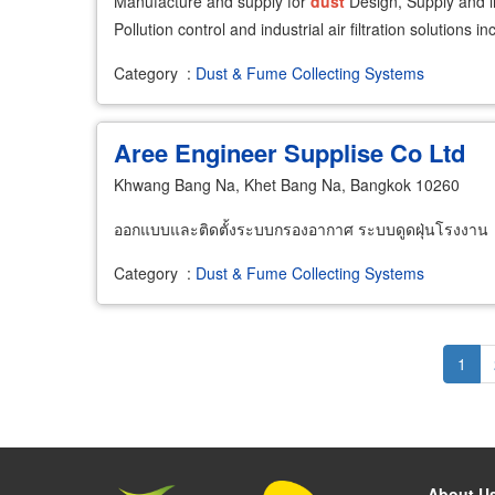
Manufacture and supply for
dust
Design, Supply and i
Pollution control and industrial air filtration solution
Category
:
Dust & Fume Collecting Systems
Aree Engineer Supplise Co Ltd
Khwang Bang Na, Khet Bang Na, Bangkok 10260
ออกแบบและติดตั้งระบบกรองอากาศ ระบบดูดฝุ่นโรงงาน
Category
:
Dust & Fume Collecting Systems
Pagination
Curr
1
page
About U