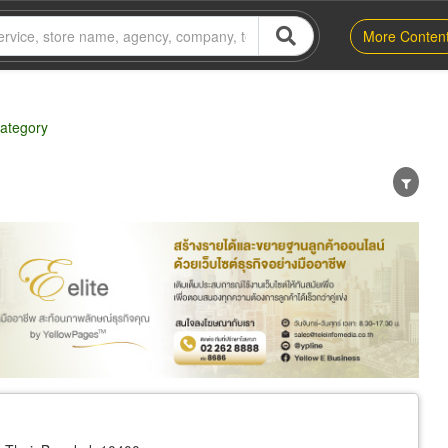
More Conten
category
er
Exporter/Importer
Service Business