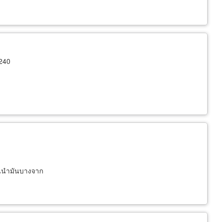
240
้นนำมันบางจาก