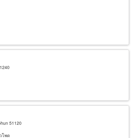
51240
phun 51120
าวโพด