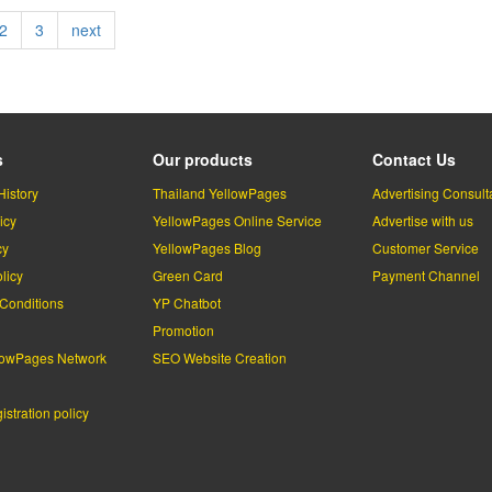
ent
Page
2
Page
3
Next
next
page
s
Our products
Contact Us
History
Thailand YellowPages
Advertising Consult
icy
YellowPages Online Service
Advertise with us
cy
YellowPages Blog
Customer Service
licy
Green Card
Payment Channel
Conditions
YP Chatbot
l
Promotion
lowPages Network
SEO Website Creation
stration policy