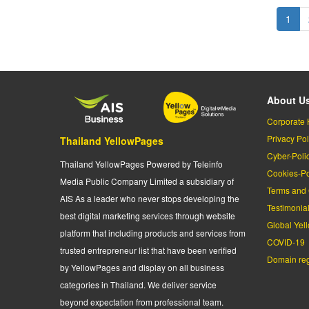
Pagination
Curr
1
page
About U
Corporate 
Privacy Pol
Thailand YellowPages
Cyber-Poli
Thailand YellowPages Powered by Teleinfo
Cookies-Po
Media Public Company Limited a subsidiary of
Terms and 
AIS As a leader who never stops developing the
Testimonia
best digital marketing services through website
Global Yel
platform that including products and services from
COVID-19
trusted entrepreneur list that have been verified
Domain regi
by YellowPages and display on all business
categories in Thailand. We deliver service
beyond expectation from professional team.