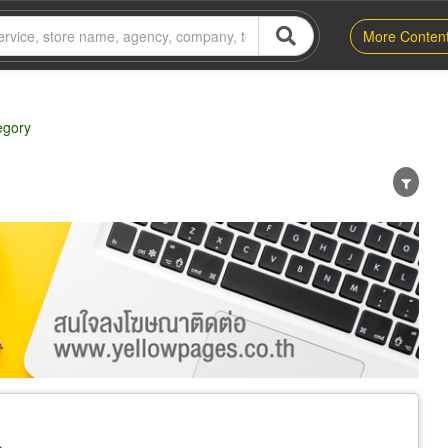
More Conten
egory
er
Exporter/Importer
Service Business