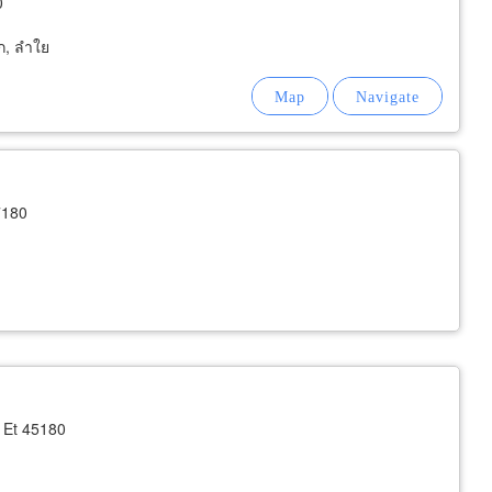
0
อก, ลำใย
7180
 Et 45180