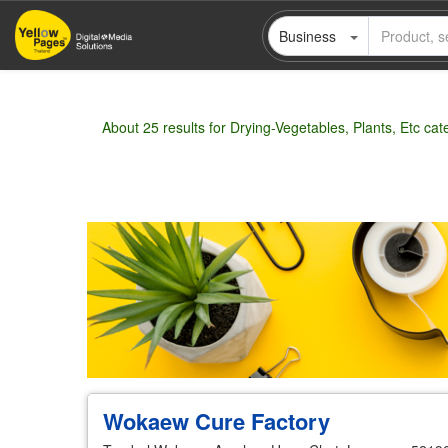
Skip
Business
to
main
content
About 25 results for Drying-Vegetables, Plants, Etc cat
Wholesale
Retail
Manufacturer
Deal
Wokaew Cure Factory