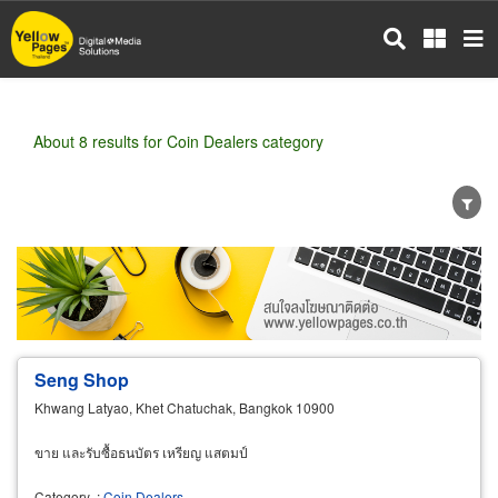
Skip
to
main
content
About 8 results for Coin Dealers category
Wholesale
Retail
Manufacturer
Dealer
Exporter/Importer
Service Business
Seng Shop
Khwang Latyao, Khet Chatuchak, Bangkok 10900
ขาย และรับซื้อธนบัตร เหรียญ แสตมป์
Category
:
Coin Dealers