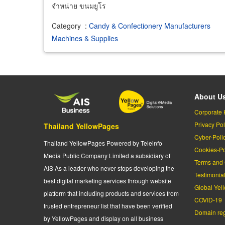
จำหน่าย ขนมยูโร
Category
:
Candy & Confectionery Manufacturers
Machines & Supplies
About U
Corporate 
Privacy Pol
Thailand YellowPages
Cyber-Poli
Thailand YellowPages Powered by Teleinfo
Cookies-Po
Media Public Company Limited a subsidiary of
Terms and 
AIS As a leader who never stops developing the
Testimonia
best digital marketing services through website
Global Yel
platform that including products and services from
COVID-19
trusted entrepreneur list that have been verified
Domain regi
by YellowPages and display on all business