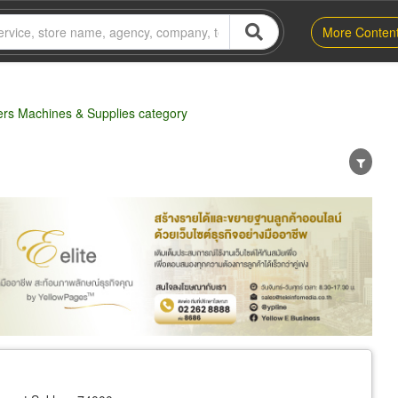
More Conten
ers Machines & Supplies category
er
Exporter/Importer
Service Business