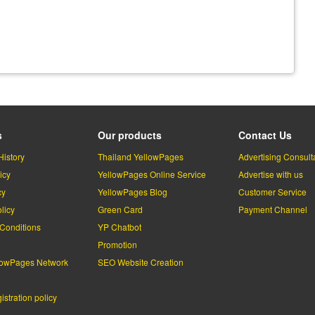
s
Our products
Contact Us
History
Thailand YellowPages
Advertising Consult
icy
YellowPages Online Service
Advertise with us
cy
YellowPages Blog
Customer Service
licy
Green Card
Payment Channel
Conditions
YP Chatbot
l
Promotion
lowPages Network
SEO Website Creation
stration policy