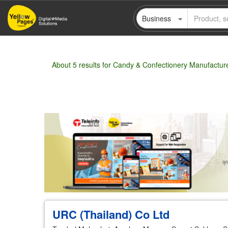
Skip
Business
to
main
content
About 5 results for Candy & Confectionery Manufactur
Wholesale
Retail
Manufacturer
Deal
URC (Thailand) Co Ltd