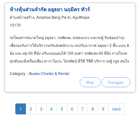
ห้างหุ้นส่วนจำกัด อยุธยา นฤมิตร ทัวร์
ตำบลบ้านสร้าง, Amphoe Bang Pa-In, Ayutthaya
13170
รถโดยสารขนาดใหญ่ อยุธยา, รถพัดลม รถสองแถว และรถตู้ รับซ่อมบำรุง
เพื่อรองรับการให้บริการรถรับส่งพนักงาน รถปรับอากาศ อยุธยา 2 ชั้น แบบ 8
ล้อ และ vip 50 ที่นั่ง ปรับเอนนอนได้ 150 องศา รถพัดลม 60 ที่นั่ง ภายในรถ
ทุกคันจะมีเครื่องเสียง คาราโอเกะ โทรทัศน์ ดีวีดี วีซีดี บริการ รถตู้ ngv สนใจ
ติดต่อ คุณประสาท
Category
:
Buses-Charter & Rental
Pagination
Current
1
Page
2
Page
3
Page
4
Page
5
Page
6
Page
7
Page
8
Page
9
Next
next
page
page