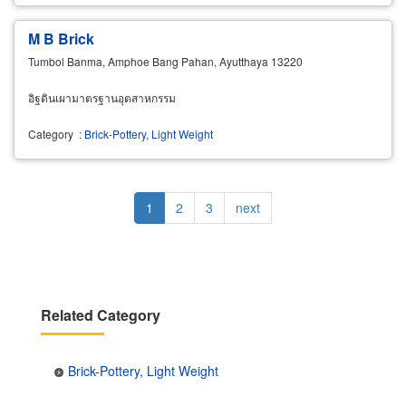
M B Brick
Tumbol Banma, Amphoe Bang Pahan, Ayutthaya 13220
อิฐดินเผามาตรฐานอุตสาหกรรม
Category
:
Brick-Pottery, Light Weight
Pagination
Current
1
Page
2
Page
3
Next
next
page
page
Related Category
Brick-Pottery, Light Weight