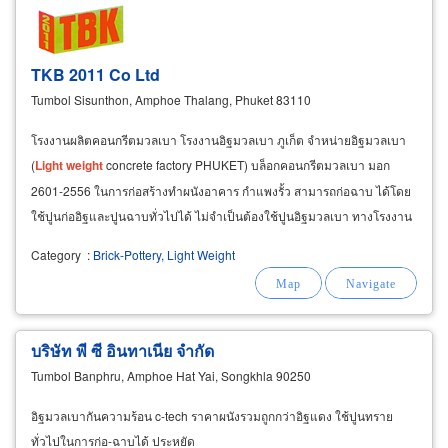
TKB 2011 Co Ltd
Tumbol Sisunthon, Amphoe Thalang, Phuket 83110
โรงงานผลิตคอนกรีตมวลเบา โรงงานอิฐมวลเบา ภูเก็ต จำหน่ายอิฐมวลเบา
(
Light
weight
concrete factory PHUKET) บล็อกคอนกรีตมวลเบา มอก
2601-2556 ในการก่อสร้างทำผนังอาคาร กำแพงรั้ว สามารถก่อฉาบ ได้โดย
ใช้ปูนก่ออิฐและปูนฉาบทั่วไปได้ ไม่จำเป็นต้องใช้ปูนอิฐมวลเบา ทางโรงงาน
บล็อกคอนกรีตมวลเบา รับจ้างผลิตขึ้นรูปคอนกรีตมวลเบา
Category
:
Brick-Pottery, Light Weight
บริษัท พี ซี อินทาเนีย จำกัด
Tumbol Banphru, Amphoe Hat Yai, Songkhla 90250
อิฐมวลเบากันความร้อน c-tech ราคาผนังรวมถูกกว่าอิฐแดง ใช้ปูนทราย
ทั่วไปในการก่อ-ฉาบได้ ประหยัด