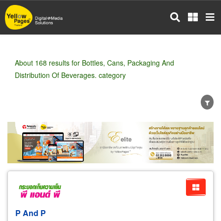
Skip
to
main
content
About 168 results for Bottles, Cans, Packaging And
Distribution Of Beverages. category
Wholesale
Retail
Manufacturer
Dealer
Exporter/Importer
Service Business
P And P