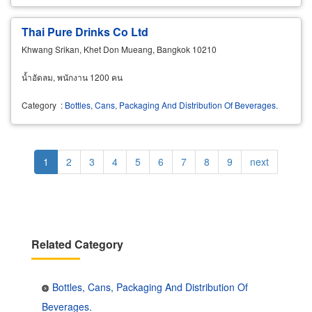
Thai Pure Drinks Co Ltd
Khwang Srikan, Khet Don Mueang, Bangkok 10210
น้ำอัดลม, พนักงาน 1200 คน
Category
:
Bottles, Cans, Packaging And Distribution Of Beverages.
Pagination
Current
1
Page
2
Page
3
Page
4
Page
5
Page
6
Page
7
Page
8
Page
9
Next
next
page
page
Related Category
Bottles, Cans, Packaging And Distribution Of
Beverages.