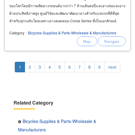
ของโลกโดยมีการผลิตยางรถยนต์มากกว่า 7 ล้านเส้นต่อปีและยางท่อและยาง
ฝ้ายประสิทธิภาพสูง ศูนย์วิจัยและพัฒนาพัฒนายางสำหรับแข่งรถที่ดีที่สุด
สำหรับทุกระดับโดยเฉพาะยางคอตตอน Corsa Series ที่เป็นเอกลักษณ์
ดำเนินโรงงานผลิตของตนเองในประเทศไทย
Category
:
Bicycles-Supplies & Parts-Wholesale & Manufacturers
Pagination
Current
1
Page
2
Page
3
Page
4
Page
5
Page
6
Page
7
Page
8
Page
9
Next
next
page
page
Related Category
Bicycles-Supplies & Parts-Wholesale &
Manufacturers