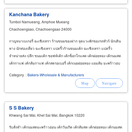
Kanchana Bakery
Tumbol Namueang, Amphoe Mueang
Chachoengsao, Chachoengsao 24000
กาญจนาเบเกอรี่ ฉะเชิงเทรา ร้านขนมของฝาก จุดแวะพักของรถทัวร์ นักเดิน
ทาง นักท่องเที่ยว ฉะเชิงเทรา แปดริ้วร้านขนมเค้ก ฉะเชิงเทรา แปดริ้ว
จำหน่ายส่ง-ปลีก ขนมเค้ก ซอฟท์เค้ก เค้กช็อกโกแลต เค้กฝอยทอง เค้กนมสด
เค้กกาแฟ เค้กส้มกาแฟ เค้กสตรอเบอรี่ เค้กเนยฝอยทอง แยมส้ม มะพร้าวอบ
สั่งเค้กวันเกิด โทร 089-761-1777
Category
:
Bakers-Wholesale & Manufacturers
S S Bakery
Khwang Sai Mai, Khet Sai Mai, Bangkok 10220
รับสั่งทำ เค้กนมสดมะพร้าวอ่อน เค้กวันเกิด เค้กส้มสด เค้กฝอยทอง เค้กนมสด