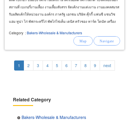
สถานที่ เบเกอรี่งานเลี้ยง งานเลี้ยงสังสรร จัดเค้กงานแต่งงาน งานมงคลสมรส
รับผลิตเค้กให้หน่วยงาน องค์กร ภาครัฐ เอกชน บริษัท คุ๊กกี้ แฟนซี แซนวิช
แฮม ทูน่า ไก่ พัฟกระหรีไก่ พัพไก่ไข่เค็ม เดนิส ครัวซอง ทาร์ต โดนัท เครื่อง
ดื่มค็อกเทล
Category
:
Bakers-Wholesale & Manufacturers
Pagination
Current
1
Page
2
Page
3
Page
4
Page
5
Page
6
Page
7
Page
8
Page
9
Next
next
page
page
Related Category
Bakers-Wholesale & Manufacturers