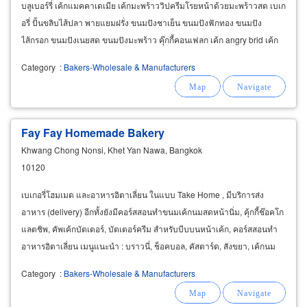
บลูเบอร์รี่ เค้กแมคคาเดเมีย เค้กมะพร้าววิปครีมโรยหน้าด้วยมะพร้าวสด เบเก
อรี่ ปั้นขลิบไส้ปลา พายแยมฝรั่ง ขนมปังชาเย็น ขนมปังฟักทอง ขนมปัง
ไส้กรอก ขนมปังเนยสด ขนมปังมะพร้าว คุ๊กกี้คอนเฟลก เค้ก angry brid เค้ก
กาแฟ เค้กช็อคโกแลต คัพเค้ก
Category
:
Bakers-Wholesale & Manufacturers
Fay Fay Homemade Bakery
Khwang Chong Nonsi, Khet Yan Nawa, Bangkok
10120
เบเกอรี่โฮมเมด และอาหารอิตาเลี่ยน ในแบบ Take Home , มีบริการส่ง
อาหาร (delivery) อีกทั้งยังมีคอร์สสอนทำขนมเค้กนมสดหน้านิ่ม, คุ้กกี้ช๊อคโก
แลตชิพ, คัพเค้กบัตเตอร์, บัตเตอร์ครีม สำหรับบีบบนหน้าเค้ก, คอร์สสอนทำ
อาหารอิตาเลี่ยน เมนูแนะนำ : บราวนี่, ช็อคบอล, คัสตาร์ด, สังขยา, เค้กนม
สด, คุกกี้, พุดดิ้ง, เค้กช็อคฟัดจ์
Category
:
Bakers-Wholesale & Manufacturers