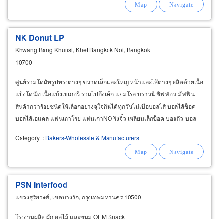
NK Donut LP
Khwang Bang Khunsi, Khet Bangkok Noi, Bangkok
10700
ศูนย์รวมโดนัทรูปทรงต่างๆ ขนาดเล็กและใหญ่ หน้าและไส้ต่างๆ ผลิตด้วยเนื้อ
แป้งโดนัท เนื้อแบ้งเบเกอรี่ รวมไปถึงเค้ก แยมโรล บราวนี่ ชิฟฟ่อน มัฟฟิน
สินค้ากว่าร้อยชนิดให้เลือกอย่างจุใจกินได้ทุกวันไม่เบื่อบอลไส้ บอลไส้ช็อค
บอลไส้เอแคล แฟนเก่าโรย แฟนเก่าNO ริงจิ๋ว เหลี่ยมเล็กข็อค บอลถั่ว-บอล
มะพร้าว บอลปาด ดอกไม้จิ๋ว
Category
:
Bakers-Wholesale & Manufacturers
PSN Interfood
แขวงสุริยวงศ์, เขตบางรัก, กรุงเทพมหานคร 10500
โรงงานผลิต ผัก ผลไม้ และขนม OEM Snack