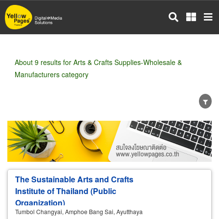
Skip
to
main
content
About 9 results for Arts & Crafts Supplies-Wholesale &
Manufacturers category
Wholesale
Retail
Manufacturer
Dealer
Exporter/Importer
Service Business
The Sustainable Arts and Crafts
Institute of Thailand (Public
Organization)
Tumbol Changyai, Amphoe Bang Sai, Ayutthaya