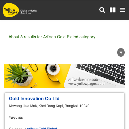
Skip
to
main
content
About 8 results for Artisan Gold Plated category
Wholesale
Retail
Manufacturer
Dealer
Exporter/Importer
Service Business
Gold Innovation Co Ltd
Khwang Hua Mak, Khet Bang Kapi, Bangkok 10240
รับชุบทอง
Category
:
Artisan Gold Plated