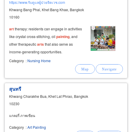
https://www.รับดูแลผู้ป่วยจิตเวช.com
Khwang Bang Phai, Khet Bang Khae, Bangkok
10160
art
therapy: residents can engage in activities
like crystal cross-stitching, oil
painting
, and
other therapeutic
arts
that also serve as
income-generating opportunities.
Category
:
Nursing Home
สุนทรี
Khwang Charakhe Bua, Khet Lat Phrao, Bangkok
10230
แกลอรี่ ภาพเขียน
Category
:
Art Painting