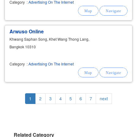
Category
:
Advertising On The Internet
Arwuso Online
Khwang Saphan Song, Khet Wang Thong Lang,
Bangkok 10310
Category
:
Advertising On The Internet
Pagination
Current
1
Page
2
Page
3
Page
4
Page
5
Page
6
Page
7
Next
next
page
page
Related Category