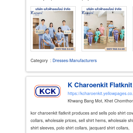
Category
:
Dresses-Manufacturers
K Charoenkit Flatknit 
https://kcharoenkit.yellowpages.co
Khwang Bang Mot, Khet Chomtho
kor charoenkit flatknit produces and sells polo shirt cov
collars, wholesale prices, sell shirt hems, wholesale s
shirt sleeves, polo shirt collars, jacquard shirt collars,