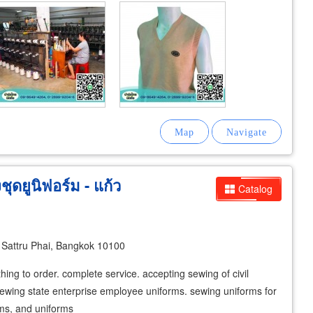
ุดยูนิฟอร์ม - แก้ว
Catalog
m
Sattru Phai, Bangkok 10100
lothing to order. complete service. accepting sewing of civil
ewing state enterprise employee uniforms. sewing uniforms for
rms, and uniforms