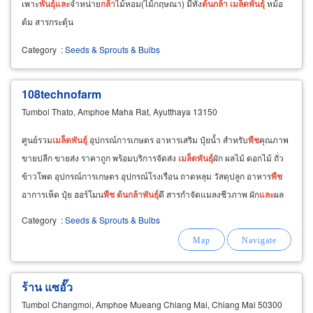
เพาะ
พันธุ์
และ
จำหน่าย
กล้า
ไม้หอม(ไม้กฤษณา) มีทั้ง
ต้น
กล้า
เมล็ด
พันธุ์
หม้อ
ต้ม สารกระตุ้น
Category
:
Seeds & Sprouts & Bulbs
108technofarm
Tumbol Thato, Amphoe Maha Rat, Ayutthaya 13150
ศูนย์รวม
เมล็ด
พันธุ์
อุปกรณ์การเกษตร อาหารเสริม ปุ๋ยน้ำ สำหรับ
พืช
คุณภาพ
ขายปลีก ขายส่ง ราคาถูก พร้อมบริการจัดส่ง
เมล็ด
พันธุ์
ผัก ผลไม้ ดอกไม้ ถั่ว
ข้าวโพด อุปกรณ์การเกษตร อุปกรณ์โรงเรือน ถาดหลุม วัสดุปลูก อาหาร
พืช
อาการเห็ด ปุ๋ย ฮอร์โมน
พืช
ต้น
กล้า
พันธุ์
ดี สารกำจัดแมลงชีวภาพ ผัก
และ
ผล
ไม้สด
Category
:
Seeds & Sprouts & Bulbs
ร้าน แซอั๊ว
Tumbol Changmoi, Amphoe Mueang Chiang Mai, Chiang Mai 50300