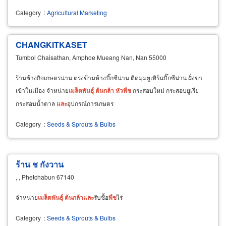
Category
:
Agricultural Marketing
CHANGKITKASET
Tumbol Chaisathan, Amphoe Mueang Nan, Nan 55000
ร้านช้างกิจเกษตรน่าน ตรงข้ามห้างบิ๊กซีน่าน ติดมุมยูเทิร์นบิ๊กซีน่าน ฝั่งขา
เข้าในเมือง จำหน่าย
เมล็ด
พันธุ์
ต้น
กล้า
หัว
พืช
กระสอบใหม่ กระสอบยูเรีย
กระสอบน้ำตาล
และ
อุปกรณ์การเกษตร
Category
:
Seeds & Sprouts & Bulbs
ร้าน ช กังวาน
, , Phetchabun 67140
จำหน่าย
เมล็ด
พันธุ์
ต้น
กล้า
และ
รับซื้อ
พืช
ไร่
Category
:
Seeds & Sprouts & Bulbs