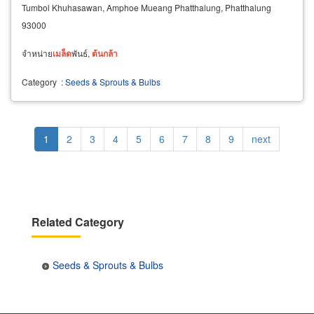
Tumbol Khuhasawan, Amphoe Mueang Phatthalung, Phatthalung
93000
จำหน่าย
เมล็ด
พันธ์,
ต้น
กล้า
Category
:
Seeds & Sprouts & Bulbs
Pagination
Current
1
Page
2
Page
3
Page
4
Page
5
Page
6
Page
7
Page
8
Page
9
Next
next
page
page
Related Category
Seeds & Sprouts & Bulbs