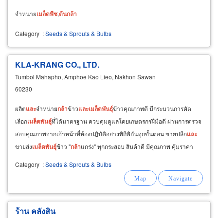
จำหน่าย
เมล็ด
พืช
,
ต้น
กล้า
Category
:
Seeds & Sprouts & Bulbs
KLA-KRANG CO., LTD.
Tumbol Mahapho, Amphoe Kao Lieo, Nakhon Sawan
60230
ผลิต
และ
จำหน่าย
กล้า
ข้าว
และ
เมล็ด
พันธุ์
ข้าวคุณภาพดี มีกระบวนการคัด
เลือก
เมล็ด
พันธุ์
ที่ได้มาตรฐาน ควบคุมดูแลโดยเกษตรกรฝีมือดี ผ่านการตรวจ
สอบคุณภาพจากเจ้าหน้าที่ห้องปฎิบัติอย่างพิถีพิถันทุกขั้นตอน ขายปลีก
และ
ขายส่ง
เมล็ด
พันธุ์
ข้าว "
กล้า
แกร่ง" ทุกกระสอบ สินค้าดี มีคุณภาพ คุ้มราคา
แน่นอน
Category
:
Seeds & Sprouts & Bulbs
ร้าน คลังสิน