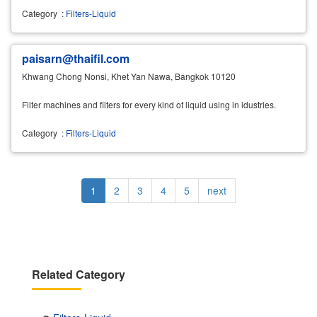
Category
:
Filters-Liquid
paisarn@thaifil.com
Khwang Chong Nonsi, Khet Yan Nawa, Bangkok 10120
Filter machines and filters for every kind of liquid using in idustries.
Category
:
Filters-Liquid
Pagination
Current
1
Page
2
Page
3
Page
4
Page
5
Next
next
page
page
Related Category