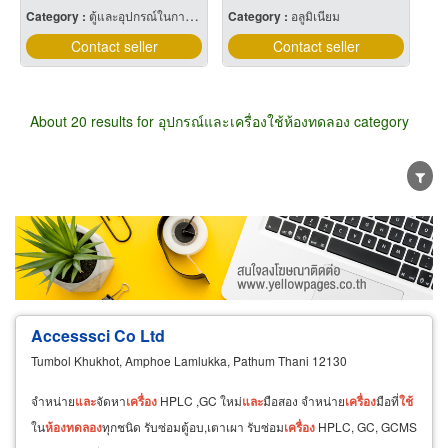
Category :
ตู้และอุปกรณ์ในการเลี้ยงปลา
Category :
อลูมิเนียม
Contact seller
Contact seller
About 20 results for อุปกรณ์และเครื่องใช้ห้องทดลอง category
Wholesale
Retail
Manufacturer
Dealer
Exporter/Importer
Service Business
Accesssci Co Ltd
Tumbol Khukhot, Amphoe Lamlukka, Pathum Thani 12130
จำหน่าย
และ
จัดหา
เครื่อง
HPLC ,GC ใหม่
และ
มือสอง จำหน่าย
เครื่อง
มือที่
ใช้
ใน
ห้อง
ทดลอง
ทุกชนิด รับซ่อมตู้อบ,เตาเผา รับซ่อม
เครื่อง
HPLC, GC, GCMS