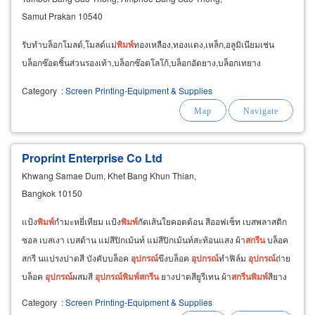
Samut Prakan 10540
รับทำบล็อกโมลด์,โมลด์แม่
พิมพ์
ทองเหลือง,ทองแดง,เหล็ก,อลูมิเนียมเช่น
บล็อกซ๊อตชิ้นส่วนรองเท้า,บล็อกซ๊อตโลโก้,บล็อกอัดยาง,บล็อกเทยาง
Category
:
Screen Printing-Equipment & Supplies
Proprint Enterprise Co Ltd
Khwang Samae Dum, Khet Bang Khun Thian,
Bangkok 10150
แป้ง
พิมพ์
กำมะหยี่เทียม แป้ง
พิมพ์
กัดเส้นใยคอตต้อน สีออฟเซ็ท เบสพลาสติก
ซอล เบสเงา เบสด้าน แม่สีปิกเม้นท์ แม่สีปิกเม้นท์สะท้อนแสง ผ้า
สกรีน
บล็อค
สกรี นแปรงปาดสี บังคับบล็อค
อุปกรณ์
ขึงบล็อค
อุปกรณ์
ทำฟิล์ม
อุปกรณ์
ถ่าย
บล็อค
อุปกรณ์
ผสมสี
อุปกรณ์
พิมพ์
สกรีน
ยางปาดสียูรีเทน ผ้า
สกรีน
พิมพ์
สียาง
เครื่อง
ขึงผ้า
สกรีน
ลมดึง
Category
:
Screen Printing-Equipment & Supplies