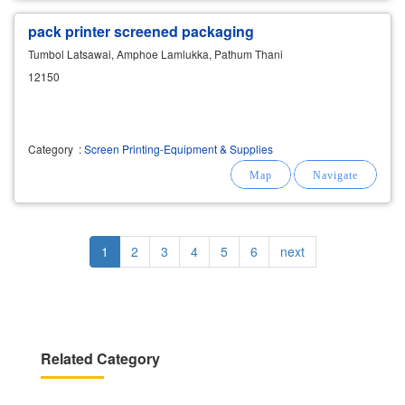
pack printer screened packaging
Tumbol Latsawai, Amphoe Lamlukka, Pathum Thani
12150
Category
:
Screen Printing-Equipment & Supplies
Pagination
Current
1
Page
2
Page
3
Page
4
Page
5
Page
6
Next
next
page
page
Related Category