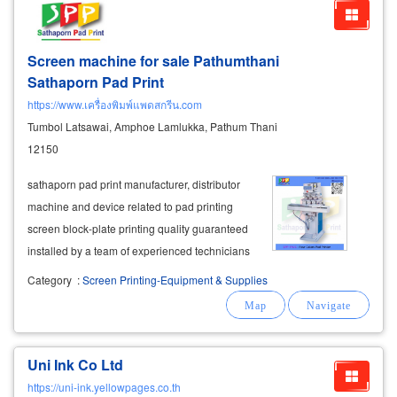
Screen machine for sale Pathumthani
Sathaporn Pad Print
https://www.เครื่องพิมพ์แพดสกรีน.com
Tumbol Latsawai, Amphoe Lamlukka, Pathum Thani
12150
sathaporn pad print manufacturer, distributor
machine and device related to pad printing
screen block-plate printing quality guaranteed
installed by a team of experienced technicians
ready to sell screen printer spare parts
Category
:
Screen Printing-Equipment & Supplies
consumables, water, printing ink complete sell ​​
pad printer 4-color pad printer
Uni Ink Co Ltd
https://uni-ink.yellowpages.co.th