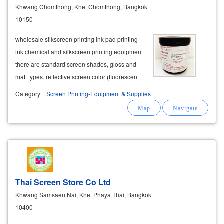
Khwang Chomthong, Khet Chomthong, Bangkok
10150
wholesale silkscreen printing ink pad printing
ink chemical and silkscreen printing equipment
there are standard screen shades, gloss and
matt types. reflective screen color (fluorescent
colors) 4 color shades y m c k (process color)
Category
:
Screen Printing-Equipment & Supplies
wholesale oil-based screen printing ink,
wholesale price (solvent
Thai Screen Store Co Ltd
Khwang Samsaen Nai, Khet Phaya Thai, Bangkok
10400