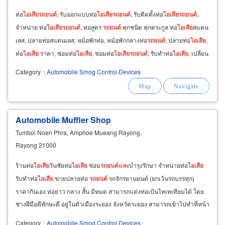
ท่อ
ไอ
เสีย
รถยนต์
, รับออกแบบท่อ
ไอ
เสีย
รถยนต์
, รับติดตั้งท่อ
ไอ
เสีย
รถยนต์
,
จำหน่าย ท่อ
ไอ
เสีย
รถยนต์
, ท่อสูตร
รถยนต์
ทุกชนิด ทุกตระกูล ท่อ
ไอ
เสีย
สแตน
เลส, ปลายท่อสแตนเลส, หม้อพักท่อ, หม้อพักกลางท่อ
รถยนต์
, ปลายท่อ
ไอ
เสีย
,
ท่อ
ไอ
เสีย
ราคา, ซ่อมท่อ
ไอ
เสีย
, ซ่อมท่อ
ไอ
เสีย
รถยนต์
, รับทำท่อ
ไอ
เสีย
, เปลี่ยน
ท่อ
ไอ
เสีย
, ท่อสูตร
รถยนต์
Category
:
Automobile Smog Control Devices
Automobile Muffler Shop
Tumbol Noen Phra, Amphoe Mueang Rayong,
Rayong 21000
ร้านท่อ
ไอ
เสีย
วันชัยท่อ
ไอ
เสีย
ซ่อม
รถยนต์
และ
บำรุงรักษา จำหน่ายท่อ
ไอ
เสีย
รับทำท่อ
ไอ
เสีย
ขายปลายท่อ
รถยนต์
รถจักรยานยนต์ (ยกเว้นรถบรรทุก)
ราคากันเอง ท่อยาว กลาง สั้น มีหมด สามารถแต่งท่อเป้นไทเทเทียมได้ โดย
ช่างฝีมือดีทักษะดี อยู่ในตัวเมืองระยอง จังหวัดระยอง สามารถเข้าไปทำที่หน้า
ร้านได้หรือโทรเบอร์ติดต่อ 087
Category
:
Automobile Smog Control Devices