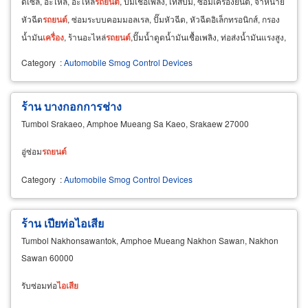
ดีเซล, อะไหล่, อะไหล่
รถยนต์
, ปั๊มเชื้อเพลิง, เทสปั๊ม, ซ่อมเครื่องยนต์, จำหน่าย
หัวฉีด
รถยนต์
, ซ่อมระบบคอมมอลเรล, ปั๊มหัวฉีด, หัวฉีดอิเล็กทรอนิกส์, กรอง
น้ำมัน
เครื่อง
, ร้านอะไหล่
รถยนต์
,ปั๊มน้ำดูดน้ำมันเชื้อเพลิง, ท่อส่งน้ำมันแรงสูง,
ท่อน้ำมันไหลกลับ
Category
:
Automobile Smog Control Devices
ร้าน บางกอกการช่าง
Tumbol Srakaeo, Amphoe Mueang Sa Kaeo, Srakaew 27000
อู่ซ่อม
รถยนต์
Category
:
Automobile Smog Control Devices
ร้าน เปียท่อไอเสีย
Tumbol Nakhonsawantok, Amphoe Mueang Nakhon Sawan, Nakhon
Sawan 60000
รับซ่อมท่อ
ไอ
เสีย